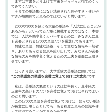
まずは本書をとり上げて本編をぺらぺらと指でめくっ
てみてください。
今までの単語集にはない洗練された見やすさ・使いや
すさが垣間見てとれるのではないかと思います。
2000や3000を超える大量の単語を「入試に出たことが
あるから」といってただ単に掲載するのではなく、本書
では、入試を効率良くカバーするために、みなさんに最
も必要とされる1700の単語だけを厳選してあります。
無駄な単語、無駄な語義、そして無駄な情報を一切省
き、ありとあらゆる知恵を絞り出して、みなさんが必要
な情報のみを効率良く覚えるための工夫を紙面に反映さ
せています。
はっきり言いますが、大学受験の英単語に関しては、
“この単語集の単語を完璧に覚えておけば大丈夫”
です！
私は、英単語の勉強というのは効率良く、最小限の、
反復率の高いものだけを完璧に覚えておけばそれでよい
のだと思います。
この1700の単語を完璧に覚えておけば、知らない単語
が長文に出現したとしても、ある程度これらの知識を使
って推測することができるからです。