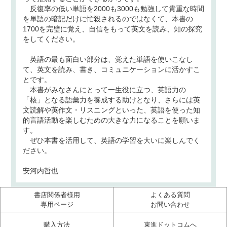
反復率の低い単語を2000も3000も勉強して貴重な時間
を単語の暗記だけに忙殺されるのではなくて、本書の
1700を完璧に覚え、自信をもって英文を読み、知の探究
をしてください。
英語の最も面白い部分は、覚えた単語を使いこなし
て、英文を読み、書き、コミュニケーションに活かすこ
とです。
本書がみなさんにとって一生役に立つ、英語力の
「核」となる語彙力を養成する助けとなり、さらには英
文読解や英作文・リスニングといった、英語を使った知
的言語活動を楽しむための大きな力になることを願いま
す。
ぜひ本書を活用して、英語の学習を大いに楽しんでく
ださい。
安河内哲也
書店関係者様用
よくある質問
専用ページ
お問い合わせ
購入方法
東進ドットコムへ