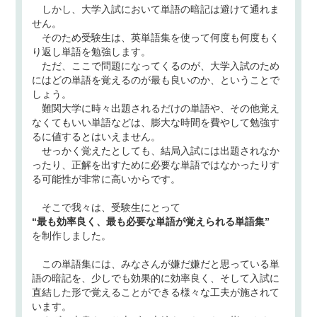
しかし、大学入試において単語の暗記は避けて通れま
せん。
そのため受験生は、英単語集を使って何度も何度もく
り返し単語を勉強します。
ただ、ここで問題になってくるのが、大学入試のため
にはどの単語を覚えるのが最も良いのか、ということで
しょう。
難関大学に時々出題されるだけの単語や、その他覚え
なくてもいい単語などは、膨大な時間を費やして勉強す
るに値するとはいえません。
せっかく覚えたとしても、結局入試には出題されなか
ったり、正解を出すために必要な単語ではなかったりす
る可能性が非常に高いからです。
そこで我々は、受験生にとって
“最も効率良く、最も必要な単語が覚えられる単語集”
を制作しました。
この単語集には、みなさんが嫌だ嫌だと思っている単
語の暗記を、少しでも効果的に効率良く、そして入試に
直結した形で覚えることができる様々な工夫が施されて
います。