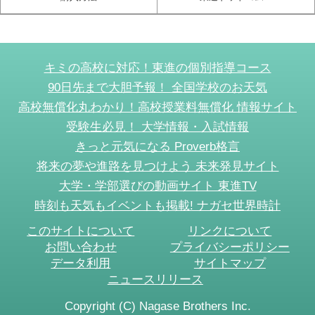
キミの高校に対応！東進の個別指導コース
90日先まで大胆予報！ 全国学校のお天気
高校無償化丸わかり！高校授業料無償化 情報サイト
受験生必見！ 大学情報・入試情報
きっと元気になる Proverb格言
将来の夢や進路を見つけよう 未来発見サイト
大学・学部選びの動画サイト 東進TV
時刻も天気もイベントも掲載! ナガセ世界時計
このサイトについて
リンクについて
お問い合わせ
プライバシーポリシー
データ利用
サイトマップ
ニュースリリース
Copyright (C) Nagase Brothers Inc.