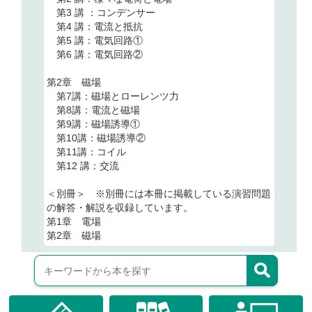
第3 講 ：コンデンサー
第4 講：電流と抵抗
第5 講：電気回路①
第6 講：電気回路②
第2章 磁場
第7講：磁場とローレンツ力
第8講：電流と磁場
第9講：磁場誘導①
第10講：磁場誘導②
第11講：コイル
第12 講：交流
＜別冊＞ ※別冊には本冊に掲載している演習問題
の解答・解説を収録しています。
第1章 電場
第2章 磁場