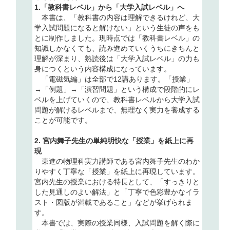
1.「教科書レベル」から「大学入試レベル」へ
本書は、「教科書の内容は理解できるけれど、大
学入試問題になると解けない」という生徒の声をも
とに制作しました。現時点では「教科書レベル」の
知識しかなくても、読み進めていくうちにきちんと
理解が深まり、熟読後は「大学入試レベル」の力も
身につくという内容構成になっています。
「電磁気編」は全部で12講あります。「授業」
→「例題」→「演習問題」という構成で段階的にレ
ベルを上げていくので、教科書レベルから大学入試
問題が解けるレベルまで、無理なく実力を養成する
ことが可能です。
2. 宮内舞子先生の単純明快な「授業」を紙上に再
現
東進の物理科実力講師である宮内舞子先生のわか
りやすく丁寧な「授業」を紙上に再現しています。
宮内先生の授業における特長として、「すっきりと
した見通しのよい解法」と「丁寧で色彩豊かなイラ
スト・図版が満載であること」などが挙げられま
す。
本書では、実際の授業同様、入試問題を解く際に