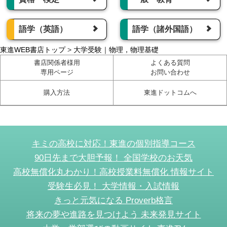
語学（英語）
語学（諸外国語）
東進WEB書店トップ
>
大学受験｜物理，物理基礎
書店関係者様用
よくある質問
専用ページ
お問い合わせ
購入方法
東進ドットコムへ
キミの高校に対応！東進の個別指導コース
90日先まで大胆予報！ 全国学校のお天気
高校無償化丸わかり！高校授業料無償化 情報サイト
受験生必見！ 大学情報・入試情報
きっと元気になる Proverb格言
将来の夢や進路を見つけよう 未来発見サイト