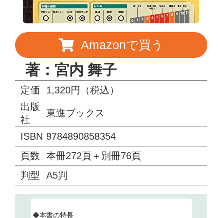
Amazonで買う
著：宮内 舞子
定価
1,320円（税込）
出版
東進ブックス
社
ISBN
9784890858354
頁数
本冊272頁＋別冊76頁
判型
A5判
◆本書の特長