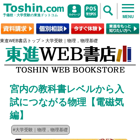
予備校・大学受験の東進ドットコム
MENU
東進WEB書店トップ
>
大学受験｜物理，物理基礎
宮内の教科書レベルから入
試につながる物理【電磁気
編】
#大学受験｜物理，物理基礎