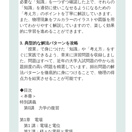
必要な「知識」を一つずつ確認した上で、それらの
「知識」を適切に使いこなせるようになるための
「考え方」のポイントを丁寧に解説していきます。
また、物理現象をフルカラーのイラストや図版を用
いてわかりやすく解説していますので、楽しく効果
的に学習を進めることができます。
3. 典型的な解法パターンを攻略
「授業」で身につけた「知識」や「考え方」をす
ぐに実践できるよう、章末に演習問題を収録しまし
た。問題はすべて、近年の大学入試問題の中から出
題頻度の高い問題を精選しています。頻出問題の解
法パターンを徹底的に身につけることで、物理の得
点力を結実させることが可能です。
◆目次
＜本冊＞
特別講義
第0講 力学の復習
第1章 電場
第1 講：電場と電位
第2 講：様々な電荷と電場