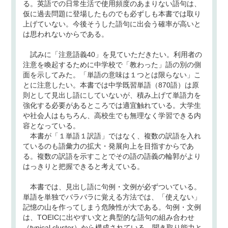
る。英語での日常生活で使用頻度のあまりない語句は、
仮に過去問題に登場したものでも必ずしも本書では取り
上げていない。今後そうした語句に出会う確率が高いと
は思われないからである。
試みに「注意語義40」を見ていただきたい。利用者の
注意を喚起するために中学校で「教わった」語の別の側
面を示してみた。「単語の意味は１つとは限らない」こ
とに注意したい。本書では中学既習単語（870語）は原
則として見出し語にしていないが、積み上げて単語力を
強化する必要があるところでは適宜触れている。大学生
や社会人はもちろん、高校生でも無理なく学習できる内
容となっている。
本書が「１単語１訳語」ではなく、複数の訳語を入れ
ているのも語彙力の拡大・発展向上を目指すからであ
る。複数の訳語を示すことでその語の語義の輪郭がより
はっきりと把握できると考えている。
本書では、見出し語に句例・文例が必ずついている。
単語を単独でバラバラに覚える方法では、「使えない」
記憶の山を作ってしまう危険性が大である。句例・文例
は、TOEICに出やすい文と典型的な語句の組み合わせ
（typical cluster）から構成されている。聞き取り能力と