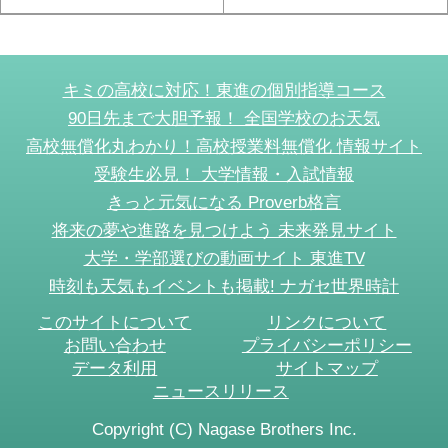
キミの高校に対応！東進の個別指導コース
90日先まで大胆予報！ 全国学校のお天気
高校無償化丸わかり！高校授業料無償化 情報サイト
受験生必見！ 大学情報・入試情報
きっと元気になる Proverb格言
将来の夢や進路を見つけよう 未来発見サイト
大学・学部選びの動画サイト 東進TV
時刻も天気もイベントも掲載! ナガセ世界時計
このサイトについて
リンクについて
お問い合わせ
プライバシーポリシー
データ利用
サイトマップ
ニュースリリース
Copyright (C) Nagase Brothers Inc.