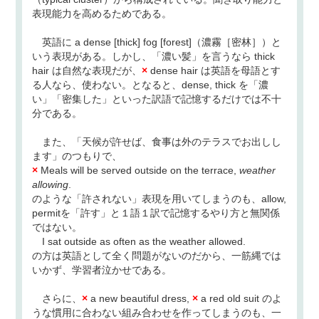
表現能力を高めるためである。
英語に a dense [thick] fog [forest]（濃霧［密林］）と
いう表現がある。しかし、「濃い髪」を言うなら thick
hair は自然な表現だが、
×
dense hair は英語を母語とす
る人なら、使わない。となると、dense, thick を「濃
い」「密集した」といった訳語で記憶するだけでは不十
分である。
また、「天候が許せば、食事は外のテラスでお出しし
ます」のつもりで、
×
Meals will be served outside on the terrace,
weather
allowing
.
のような「許されない」表現を用いてしまうのも、allow,
permitを「許す」と１語１訳で記憶するやり方と無関係
ではない。
I sat outside as often as the weather allowed.
の方は英語として全く問題がないのだから、一筋縄では
いかず、学習者泣かせである。
さらに、
×
a new beautiful dress,
×
a red old suit のよ
うな慣用に合わない組み合わせを作ってしまうのも、一