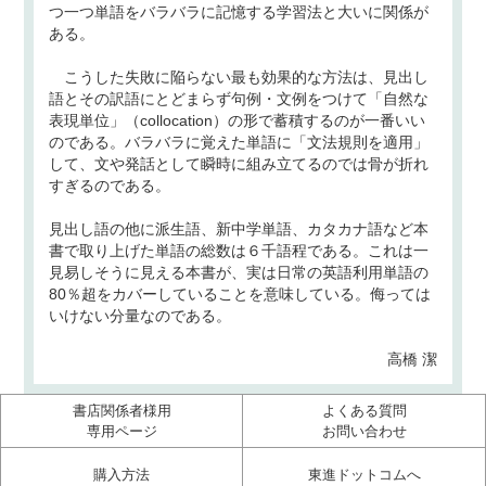
つ一つ単語をバラバラに記憶する学習法と大いに関係が
ある。
こうした失敗に陥らない最も効果的な方法は、見出し
語とその訳語にとどまらず句例・文例をつけて「自然な
表現単位」（collocation）の形で蓄積するのが一番いい
のである。バラバラに覚えた単語に「文法規則を適用」
して、文や発話として瞬時に組み立てるのでは骨が折れ
すぎるのである。
見出し語の他に派生語、新中学単語、カタカナ語など本
書で取り上げた単語の総数は６千語程である。これは一
見易しそうに見える本書が、実は日常の英語利用単語の
80％超をカバーしていることを意味している。侮っては
いけない分量なのである。
高橋 潔
書店関係者様用
よくある質問
専用ページ
お問い合わせ
購入方法
東進ドットコムへ