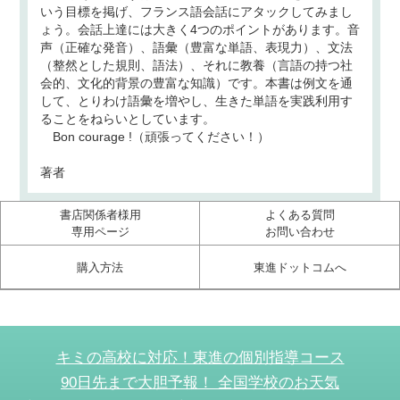
いう目標を掲げ、フランス語会話にアタックしてみまし
ょう。会話上達には大きく4つのポイントがあります。音
声（正確な発音）、語彙（豊富な単語、表現力）、文法
（整然とした規則、語法）、それに教養（言語の持つ社
会的、文化的背景の豊富な知識）です。本書は例文を通
して、とりわけ語彙を増やし、生きた単語を実践利用す
ることをねらいとしています。
Bon courage !（頑張ってください！）
著者
書店関係者様用
よくある質問
専用ページ
お問い合わせ
購入方法
東進ドットコムへ
キミの高校に対応！東進の個別指導コース
90日先まで大胆予報！ 全国学校のお天気