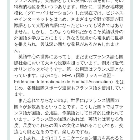
フランス語は、実用語としての英語の台頭を前に、その
特権的地位を失いつつあります。確かに、世界が地球規
模化（グローバリゼーション）した現在では、ビジネス
やインターネットをはじめ、さまざまな分野で英語が国
際語として支配的言語になったといっても過言ではあり
ません。しかし、このような時代だからこそ英語以外の
外国語を学ぶことにより、異なる視点から複眼的に世界
を捉えられ、興味深い新たな発見があるかもしれませ
ん。
英語中心の世界にあっても、まだまだフランス語も国
際社会において大きな役割を担っています。例えば近代
オリンピックがそうです。第一公用語はフランス語とな
っています。ほかにも、FIFA（国際サッカー連盟＝
Fédération Internationale de Football Association）をは
じめ、各種国際スポーツ連盟もフランス語を使用してい
ます。
また忘れてならないのは、世界にはフランス語圏の
国々が多数あるということです。こうした国々ではフラ
ンス語が国語、公用語、作業語として日常的に使われて
います。フランス語の知識があれば、英語とは異なる角
度、尺度でこれらの国々の文化に触れることができ、交
流も可能となるのです。楽しみですね。
ともあれ、まずはコミュニケーション能力を高めると