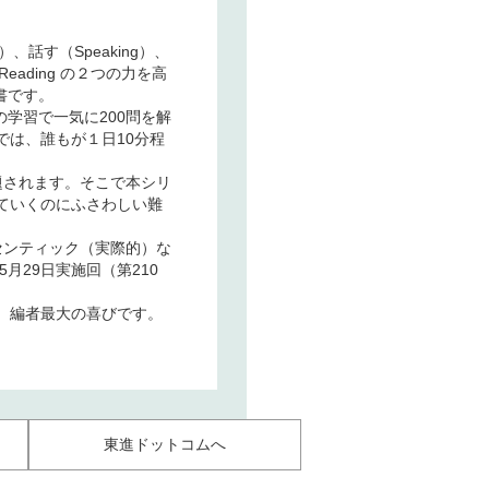
、話す（Speaking）、
eading の２つの力を高
策書です。
の学習で一気に200問を解
は、誰もが１日10分程
題されます。そこで本シリ
ていくのにふさわしい難
センティック（実際的）な
月29日実施回（第210
、編者最大の喜びです。
東進ドットコムへ