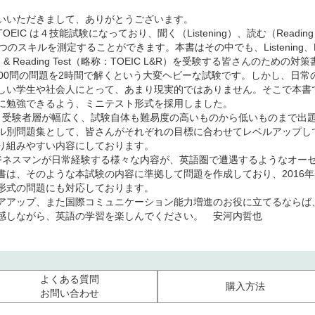
いいただきまして、ありがとうございます。
C は４技能試験になっており、聞く（Listening）、読む（Reading）
４つのスキルを測定することができます。本書はその中でも、Listening、R
ning & Reading Test（略称：TOEIC L&R）を受験する皆さんのための対
合計200問の問題を2時間で解くという大変ヘビーな試験です。しかし、日常
しい学生や社会人にとって、あまり現実的ではありません。そこで本書で
に勉強できるよう、ミニテスト形式を採用しました。
 は、受験者層が幅広く、試験自体も難易度の高いものから低いものまで出
ル別問題集として、皆さんがそれぞれの目標に合わせてレベルアップし
り組みやすい内容にしております。
、ビジネスマンが日常経験する様々な内容が、英語圏で遭遇するようなオー
は、そのような本試験の内容に準拠して問題を作成しており、2016年5
形式の問題にも対応しております。
アップ、また国際コミュニケーション能力増進のお役に立てるならば
しながら、英語の学習を楽しんでください。 安河内哲也
よくある質問
購入方法
お問い合わせ