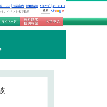
統一ﾃｽﾄ
企業案内
採用情報
ｻｲﾄﾏｯﾌﾟ
ﾆｭｰｽﾘﾘｰｽ
破