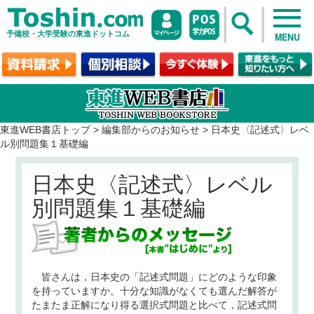
予備校・大学受験の東進ドットコム
MENU
東進WEB書店トップ
>
編集部からのお知らせ
>
日本史〈記述式〉レベ
ル別問題集１基礎編
日本史〈記述式〉レベル
別問題集１基礎編
皆さんは，日本史の「記述式問題」にどのような印象
を持っていますか。十分な知識がなくても選んだ解答が
たまたま正解になり得る選択式問題と比べて，記述式問