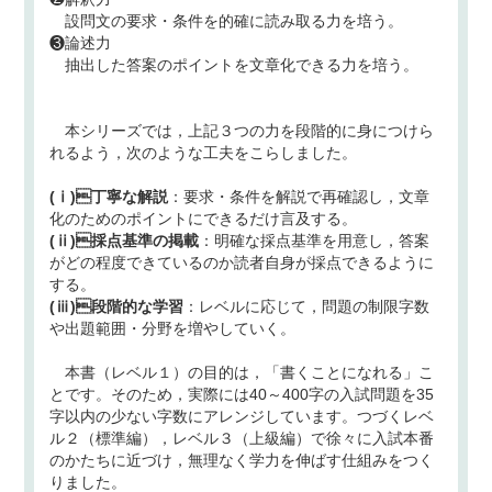
設問文の要求・条件を的確に読み取る力を培う。
❸論述力
抽出した答案のポイントを文章化できる力を培う。
本シリーズでは，上記３つの力を段階的に身につけら
れるよう，次のような工夫をこらしました。
(ⅰ)丁寧な解説
：要求・条件を解説で再確認し，文章
化のためのポイントにできるだけ言及する。
(ⅱ)採点基準の掲載
：明確な採点基準を用意し，答案
がどの程度できているのか読者自身が採点できるように
する。
(ⅲ)段階的な学習
：レベルに応じて，問題の制限字数
や出題範囲・分野を増やしていく。
本書（レベル１）の目的は，「書くことになれる」こ
とです。そのため，実際には40～400字の入試問題を35
字以内の少ない字数にアレンジしています。つづくレベ
ル２（標準編），レベル３（上級編）で徐々に入試本番
のかたちに近づけ，無理なく学力を伸ばす仕組みをつく
りました。