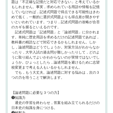
題は「不正確な記憶だと対応できない」と考えているか
もしれません。事実，求められている用語や情報を記憶
していなければ，記述式問題で得点できる可能性はきわ
めて低く，一般的に選択式問題よりも得点差が開きやす
いといわれています。つまり，記述式問題の攻略が合否
のカギを握るといえるのです。
記述式問題は「記述問題」と「論述問題」に分かれま
す。単純に歴史用語を求めるだけの記述問題であれば，
教科書の精読などで対応できるかもしれません。しか
し，論述問題はどうでしょうか。対策方法がわからなか
ったり，大学入試の過去問が難しかったりして，どのよ
うに取り組んでよいかわからないのが実情ではないでし
ょうか。ひょっとしたら，論述問題を避けるために志望
校変更まで考える人もいるかもしれません。
でも，もう大丈夫。論述問題に対する悩みは，次の３
つの力を培うことで解決します。
【論述問題に必要な３つの力】
❶知識力
通史の学習を終わらせ，答案を組み立てられるだけの
日本史の知識を身につける。
❷解釈力