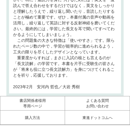
読んで答え合わせをするだけではなく，英文をしっかり
と理解したうえで，繰り返し聞いたり，音読したりする
ことが極めて重要です。ぜひ，本書付属の音声や動画を
活用し，繰り返して英語に対する反射神経を磨いてくだ
さい。最終的には，学習した長文を耳で聞いてすべてわ
かるようにしてしまいましょう。
この問題集の大きな特徴は「使いやすさ」です。限ら
れたページ数の中で，学習が能率的に進められるよう，
工夫の限りを尽くしたデザインとなっています。
重要度からすれば，まさに入試の核とも言えるのが
「長文読解」の学習です。本書を片手に受験生の皆さん
が「将来も役に立つ長文読解力」を身につけてくれるこ
とを祈り，応援しております。
2023年2月 安河内 哲也／大岩 秀樹
書店関係者様用
よくある質問
専用ページ
お問い合わせ
購入方法
東進ドットコムへ