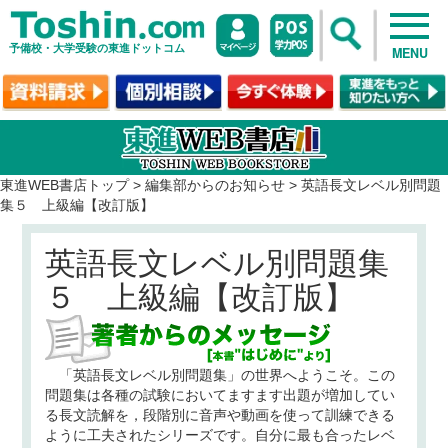
予備校・大学受験の東進ドットコム
MENU
東進WEB書店トップ
>
編集部からのお知らせ
>
英語長文レベル別問題
集５ 上級編【改訂版】
英語長文レベル別問題集
５ 上級編【改訂版】
「英語長文レベル別問題集」の世界へようこそ。この
問題集は各種の試験においてますます出題が増加してい
る長文読解を，段階別に音声や動画を使って訓練できる
ように工夫されたシリーズです。自分に最も合ったレベ