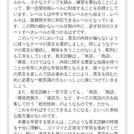
ルから，小さなステップを踏み，練習を重ねることによ
って，第一志望合格レベルに到達することを目標として
います。レベル１は中学２年生レベルから始まり，レベ
ル６は，最難関大学に対応できるレベルとなっていま
す。この間の細かなレベル分類の中に，必ず自分のスタ
ートすべきレベルが見つかるはずです。
このシリーズにおいては，英文の内容が偏らないよう
に様々なテーマの英文を選択しました。同じようなテー
マの英文が連続し，興味を失うことのないよう，配列に
も工夫をしています。長文読解は，「単語」「熟語」
「構造」だけではなく，内容に関する豊富な知識を持つ
ことが非常に大切な学習分野となります。様々なテーマ
の英文を楽しんで読み進めることにより，英文を読むた
めに必要な一般常識の力もいっしょに身につけていきま
しょう。
また，長文読解と一言で言っても，「単語」「熟語」
「構造把握力」「速読力」など，すべての英語の力を結
集して行う「総合技術」のようなものです。だから，
「これをやればすぐにできるようになる」といった単純
な処方箋がないのです。
本書を学習する皆さんは，このような長文読解の特徴
を十分に理解し，コツコツと正攻法で学習を進めてくだ
さい。特に，速読力を身につけるためには，英文を一度