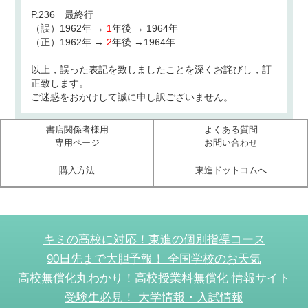
P.236 最終行
（誤）1962年 →
1
年後 → 1964年
（正）1962年 →
2
年後 →1964年
以上，誤った表記を致しましたことを深くお詫びし，訂
正致します。
ご迷惑をおかけして誠に申し訳ございません。
書店関係者様用
よくある質問
専用ページ
お問い合わせ
購入方法
東進ドットコムへ
キミの高校に対応！東進の個別指導コース
90日先まで大胆予報！ 全国学校のお天気
高校無償化丸わかり！高校授業料無償化 情報サイト
受験生必見！ 大学情報・入試情報