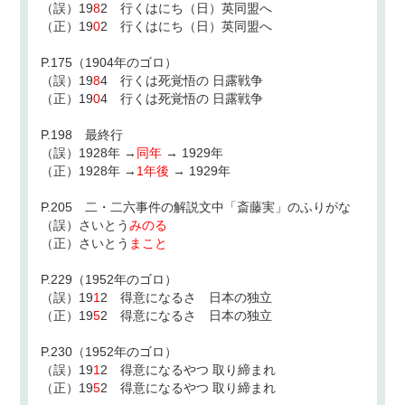
（誤）19
8
2 行くはにち（日）英同盟へ
（正）19
0
2 行くはにち（日）英同盟へ
P.175（1904年のゴロ）
（誤）19
8
4 行くは死覚悟の 日露戦争
（正）19
0
4 行くは死覚悟の 日露戦争
P.198 最終行
（誤）1928年 →
同年
→ 1929年
（正）1928年 →
1年後
→ 1929年
P.205 二・二六事件の解説文中「斎藤実」のふりがな
（誤）さいとう
みのる
（正）さいとう
まこと
P.229（1952年のゴロ）
（誤）19
1
2 得意になるさ 日本の独立
（正）19
5
2 得意になるさ 日本の独立
P.230（1952年のゴロ）
（誤）19
1
2 得意になるやつ 取り締まれ
（正）19
5
2 得意になるやつ 取り締まれ