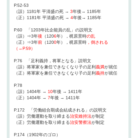
P.52-53
（誤）1181年 平清盛の死 →
3
年後→ 1185年
（正）1181年 平清盛の死 →
4
年後→ 1185年
P.60 「1203年比企能員の乱」の説明文
（誤）⇒3年
後
（120
6
年），梶原景時
の乱
（正）⇒3年
前
（120
0
年），梶原景時
，倒される
（→P.59）
P.76 「足利義持，将軍となる」説明文
（誤）将軍家を兼任できなくなり子の足利
義満
が就任
（正）将軍家を兼任できなくなり子の足利
義持
が就任
P.78
（誤）1404年 →
10
年後 → 1411年
（正）1404年 →
7
年後 → 1411年
P.172 「労働組合期成会結成される」の説明文
（誤）労働運動を取り締まる
治安維持法
が制定
（正）労働運動を取り締まる
治安警察法
が制定
P.174（1902年のゴロ）