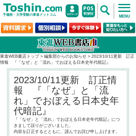
予備校・大学受験の東進ドットコム
MENU
東進WEB書店トップ
>
編集部からのお知らせ
>
2023/10/11更新 訂正
情報 『「なぜ」と「流れ」でおぼえる日本史年代暗記』
2023/10/11更新 訂正情
報 『「なぜ」と「流
れ」でおぼえる日本史年
代暗記』
『「なぜ」と「流れ」でおぼえる日本史年代暗記』
につ
きまして誤りがございました。
内容を訂正するとともに、謹んでお詫び申し上げます。