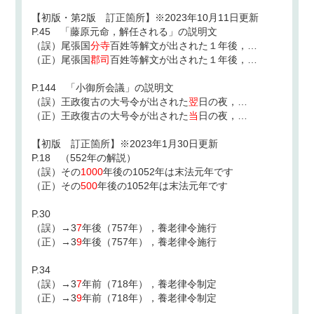
【初版・第2版 訂正箇所】※2023年10月11日更新
P.45 「藤原元命，解任される」の説明文
（誤）尾張国
分寺
百姓等解文が出された１年後，…
（正）尾張国
郡司
百姓等解文が出された１年後，…
P.144 「小御所会議」の説明文
（誤）王政復古の大号令が出された
翌
日の夜，…
（正）王政復古の大号令が出された
当
日の夜，…
【初版 訂正箇所】※2023年1月30日更新
P.18 （552年の解説）
（誤）その
1000
年後の1052年は末法元年です
（正）その
500
年後の1052年は末法元年です
P.30
（誤）→3
7
年後（757年），養老律令施行
（正）→3
9
年後（757年），養老律令施行
P.34
（誤）→3
7
年前（718年），養老律令制定
（正）→3
9
年前（718年），養老律令制定