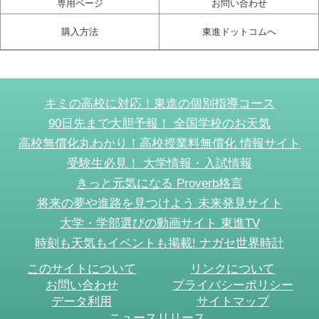
専用ページ
お問い合わせ
購入方法
東進ドットコムへ
キミの高校に対応！東進の個別指導コース
90日先まで大胆予報！ 全国学校のお天気
高校無償化丸わかり！高校授業料無償化 情報サイト
受験生必見！ 大学情報・入試情報
きっと元気になる Proverb格言
将来の夢や進路を見つけよう 未来発見サイト
大学・学部選びの動画サイト 東進TV
時刻も天気もイベントも掲載! ナガセ世界時計
このサイトについて
リンクについて
お問い合わせ
プライバシーポリシー
データ利用
サイトマップ
ニュースリリース