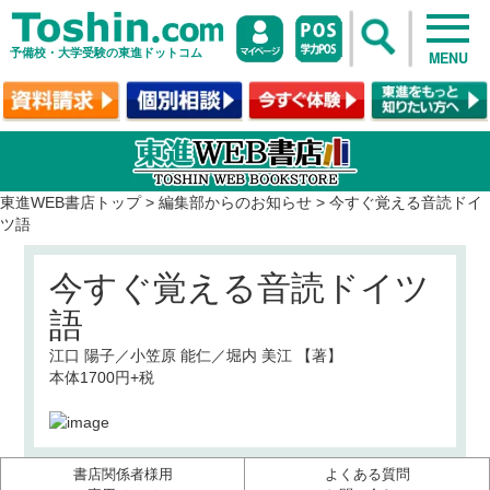
予備校・大学受験の東進ドットコム
MENU
東進WEB書店トップ
>
編集部からのお知らせ
>
今すぐ覚える音読ドイ
ツ語
今すぐ覚える音読ドイツ
語
江口 陽子／小笠原 能仁／堀内 美江 【著】
本体1700円+税
書店関係者様用
よくある質問