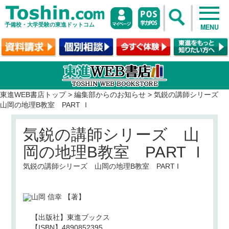
予備校・大学受験の東進ドットコム
MENU
東進WEB書店トップ
>
編集部からのお知らせ
>
気鋭の講師シリーズ
山岡の地理B教室 PART Ｉ
気鋭の講師シリーズ 山
岡の地理B教室 PART Ｉ
気鋭の講師シリーズ 山岡の地理B教室 PART I
山岡 信幸
【著】
【出版社】東進ブックス
【ISBN】4890852395