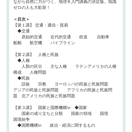
ながら自然に力がつく、地理Ｂ入門講義の決定版。知識
ゼロの人も大歓迎！
＜目次＞
【第１講】 交通・通信・貿易
◆交通
原始的交通 近代的交通 鉄道 自動車
船舶 航空機 パイプライン
【第２講】 人種と民族
◆人種
人類の区分 主な人種 ラテンアメリカの人種
構成 人種問題
◆民族
語族 宗教 ヨーロッパの民族と民族問題
アジアの民族と民族問題 アフリカの民族と民族問
題 北アメリカの民族と民族問題
【第３講】 国家と国際機構\n ◆国家
国家の成り立ちと分類 国家の領域 国境
国境紛争
◆国際機構\n 政治・経済に関するもの