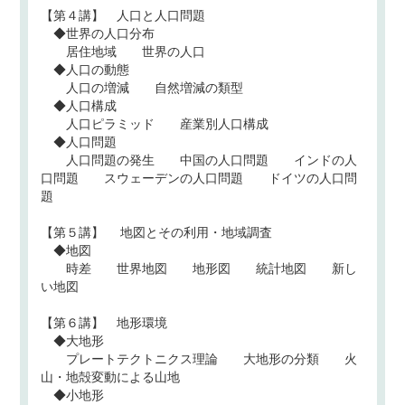
【第４講】 人口と人口問題
◆世界の人口分布
居住地域 世界の人口
◆人口の動態
人口の増減 自然増減の類型
◆人口構成
人口ピラミッド 産業別人口構成
◆人口問題
人口問題の発生 中国の人口問題 インドの人
口問題 スウェーデンの人口問題 ドイツの人口問
題
【第５講】 地図とその利用・地域調査
◆地図
時差 世界地図 地形図 統計地図 新し
い地図
【第６講】 地形環境
◆大地形
プレートテクトニクス理論 大地形の分類 火
山・地殻変動による山地
◆小地形