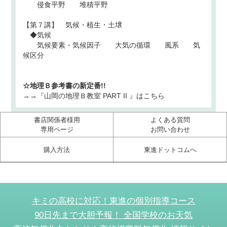
侵食平野 堆積平野
【第７講】 気候・植生・土壌
◆気候
気候要素・気候因子 大気の循環 風系 気
候区分
☆地理Ｂ参考書の新定番!!
→→『山岡の地理Ｂ教室 PART II 』はこちら
書店関係者様用
よくある質問
専用ページ
お問い合わせ
購入方法
東進ドットコムへ
キミの高校に対応！東進の個別指導コース
90日先まで大胆予報！ 全国学校のお天気