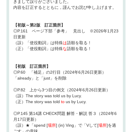
きまして誤りがございました。
内容を訂正するとともに，謹んでお詫び申し上げます。
【初版～第2版 訂正箇所】
◎P.161 ページ下部「参考」 見出し ※2026年1月23
日更新
（誤）「使役動詞」は特殊
は
語順を取る！
（正）「使役動詞」は特殊
な
語順を取る！
【初版 訂正箇所】
◎P.60 「補足」の2行目（2024年6月26日更新）
「already」と「just」を削除
◎P.82 上から3つ目の例文（2024年6月26日更新）
（誤）The story was told us by Lucy.
（正）The story was told
to
us by Lucy.
◎P.145 第14講 CHECK問題 解答・解説 答３（2024年6
月17日更新）
（誤）★「spend [
場所
] (in) Ving」で「Vして[
場所
]を過
ごす」の意味。