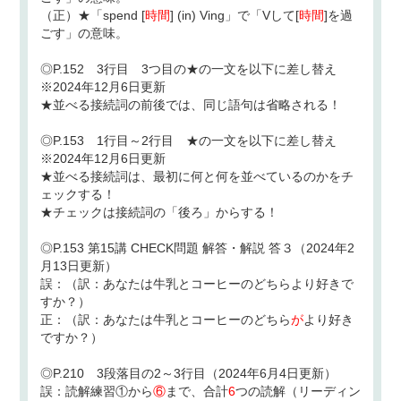
（正）★「spend [
時間
] (in) Ving」で「Vして[
時間
]を過
ごす」の意味。
◎P.152 3行目 3つ目の★の一文を以下に差し替え
※2024年12月6日更新
★並べる接続詞の前後では、同じ語句は省略される！
◎P.153 1行目～2行目 ★の一文を以下に差し替え
※2024年12月6日更新
★並べる接続詞は、最初に何と何を並べているのかをチ
ェックする！
★チェックは接続詞の「後ろ」からする！
◎P.153 第15講 CHECK問題 解答・解説 答３（2024年2
月13日更新）
誤：（訳：あなたは牛乳とコーヒーのどちらより好きで
すか？）
正：（訳：あなたは牛乳とコーヒーのどちら
が
より好き
ですか？）
◎P.210 3段落目の2～3行目（2024年6月4日更新）
誤：読解練習①から
⑥
まで、合計
6
つの読解（リーディン