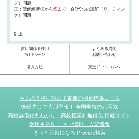
グ）問題
正：読解練習①から
⑤
まで、合計
5
つの読解（リーディン
グ）問題
以上
書店関係者様用
よくある質問
専用ページ
お問い合わせ
購入方法
東進ドットコムへ
キミの高校に対応！東進の個別指導コース
90日先まで大胆予報！ 全国学校のお天気
高校無償化丸わかり！高校授業料無償化 情報サイト
受験生必見！ 大学情報・入試情報
きっと元気になる Proverb格言