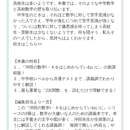
高校生は多いようです。本書では，そのような中学数学
と高校数学の壁を取り払います。
中学生のときは，それほど数学に対して苦手意識がな
かった人でさえ，学年が進むにつれて苦手意識が強くな
り，ついには数学に対して嫌悪感を持ってしまう高校
生・受験生は少なくないようです。何を隠そう，私もそ
の一人でしたから，気持ちはよくわかります。
続きはこちら>>
【本書の特長】
１，『沖田の数学I・Ａをはじめからていねいに』の新課
程版！
２，中学校レベルから共通テストまで，講義調でわかり
やすく解説！
３，最も重要な「2次関数」を，読むだけで理解できる！
【編集担当より一言】
この『沖田の数学I・Ａをはじめからていねいに』シリ
ーズの3冊は，数学が大嫌いな人のための講義本です。本
文には手書きの文字や図が多く，沖田先生が生授業のよ
うに解説してくれる講義調！ 複雑で難しい内容も，や