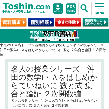
予備校・大学受験の東進ドットコム
MENU
東進WEB書店トップ
>
編集部からのお知らせ
>
名人の授業シリーズ
沖田の数学I・Ａをはじめからていねいに 数と式 集合と論証 ２次関数
編
名人の授業シリーズ 沖
田の数学I・Ａをはじめか
らていねいに 数と式 集
合と論証 ２次関数編
名人の授業シリーズ 沖田の数学I・Ａをはじめからてい
ねいに 数と式 集合と論証 ２次関数編