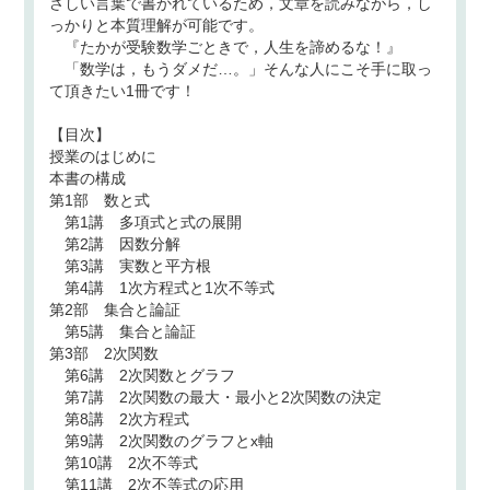
さしい言葉で書かれているため，文章を読みながら，し
っかりと本質理解が可能です。
『たかが受験数学ごときで，人生を諦めるな！』
「数学は，もうダメだ…。」そんな人にこそ手に取っ
て頂きたい1冊です！
【目次】
授業のはじめに
本書の構成
第1部 数と式
第1講 多項式と式の展開
第2講 因数分解
第3講 実数と平方根
第4講 1次方程式と1次不等式
第2部 集合と論証
第5講 集合と論証
第3部 2次関数
第6講 2次関数とグラフ
第7講 2次関数の最大・最小と2次関数の決定
第8講 2次方程式
第9講 2次関数のグラフとx軸
第10講 2次不等式
第11講 2次不等式の応用