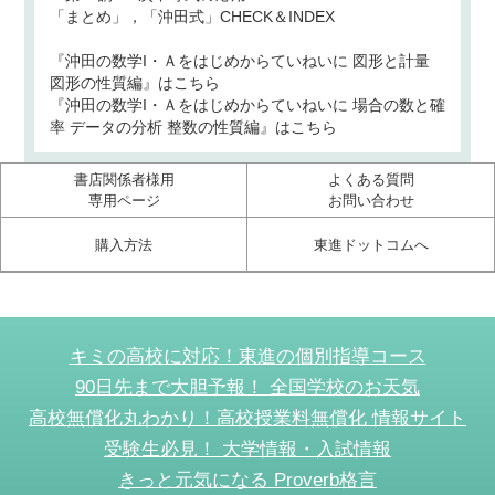
「まとめ」，「沖田式」CHECK＆INDEX
『沖田の数学I・Ａをはじめからていねいに 図形と計量
図形の性質編』はこちら
『沖田の数学I・Ａをはじめからていねいに 場合の数と確
率 データの分析 整数の性質編』はこちら
書店関係者様用
よくある質問
専用ページ
お問い合わせ
購入方法
東進ドットコムへ
キミの高校に対応！東進の個別指導コース
90日先まで大胆予報！ 全国学校のお天気
高校無償化丸わかり！高校授業料無償化 情報サイト
受験生必見！ 大学情報・入試情報
きっと元気になる Proverb格言