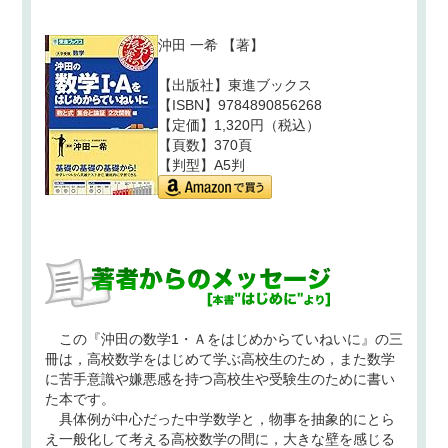
沖田 一希
【著】
【出版社】東進ブックス
【ISBN】9784890856268
【定価】1,320円（税込）
【頁数】370頁
【判型】A5判
この『沖田の数学1・Ａをはじめからていねいに』の三
冊は，高校数学をはじめて学ぶ高校生のため，また数学
に苦手意識や嫌悪感を持つ高校生や受験生のために書い
た本です。
具体例が中心だった中学数学と，物事を抽象的にとら
え一般化して考える高校数学の間に，大きな壁を感じる