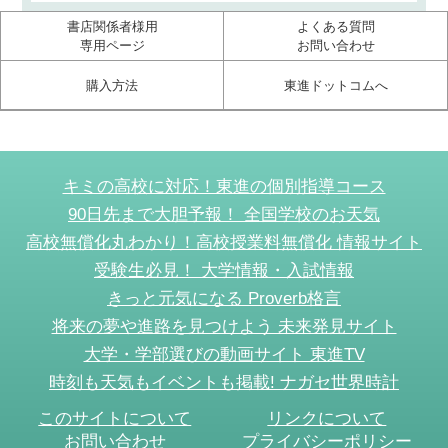
書店関係者様用
よくある質問
専用ページ
お問い合わせ
購入方法
東進ドットコムへ
キミの高校に対応！東進の個別指導コース
90日先まで大胆予報！ 全国学校のお天気
高校無償化丸わかり！高校授業料無償化 情報サイト
受験生必見！ 大学情報・入試情報
きっと元気になる Proverb格言
将来の夢や進路を見つけよう 未来発見サイト
大学・学部選びの動画サイト 東進TV
時刻も天気もイベントも掲載! ナガセ世界時計
このサイトについて
リンクについて
お問い合わせ
プライバシーポリシー