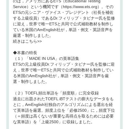
のは，アメリカにあるETS（Educational Testing
Service）という機関です（https://www.ets.org）。その
ETSの元シニア・ヴァイス・プレジデント（社長を補佐
する上級役員）であるDr.フィリップ・タビナー氏を監修
に迎え，世界で唯一ETSと共同で公式補助教材を制作し
ている米国のAmEnglish社が，単語・例文・英語音声を
厳選・制作しました。
続きはこちら>>
◆本書の特長
（１）「MADE IN USA」の英単語集
ETSの元上級役員Dr.フィリップ・タビナー氏を監修に迎
え，世界で唯一ETSと共同で公式補助教材を制作してい
る米国のAmEnglish社が，単語・例文・英語音声を厳
選・制作しました。
（２）TOEFL頻出単語を「頻度順」に完全収録
過去に出題されたTOEFL iBTテストの膨大なデータをも
とに，AmEnglish社独自のアルゴリズムによる選出を経
て英単語を厳選。頻度上位を「必修2500」に，頻度下位
（＝頻度は高くないが重要な高得点を取るためには必要
な英単語）を「上級2500」に収録しました。