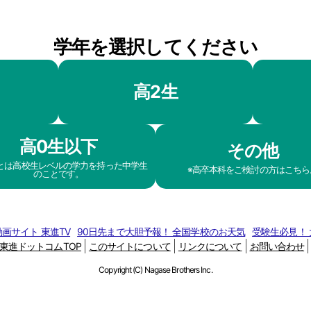
学年を選択してください
高2生
高0生以下
その他
生とは高校生レベルの学力を持った中学生
※高卒本科をご検討の方はこちら
のことです。
画サイト 東進TV
90日先まで大胆予報！ 全国学校のお天気
受験生必見！
東進ドットコムTOP
このサイトについて
リンクについて
お問い合わせ
Copyright (C) Nagase Brothers Inc.