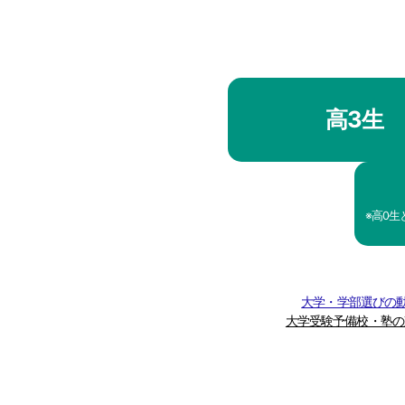
高3生
※高0
大学・学部選びの動
大学受験予備校・塾の