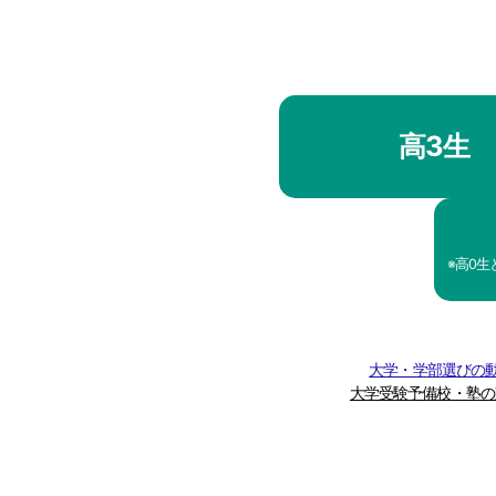
高3生
※高0
大学・学部選びの動
大学受験予備校・塾の