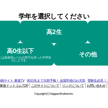
学年を選択してください
高2生
高0生以下
その他
生とは高校生レベルの学力を持った中学生
のことです。
画サイト 東進TV
90日先まで大胆予報！ 全国学校のお天気
受験生必見！
東進ドットコムTOP
このサイトについて
リンクについて
お問い合わせ
Copyright (C) Nagase Brothers Inc.