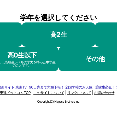
学年を選択してください
高2生
高0生以下
その他
生とは高校生レベルの学力を持った中学生
のことです。
画サイト 東進TV
90日先まで大胆予報！ 全国学校のお天気
受験生必見！
東進ドットコムTOP
このサイトについて
リンクについて
お問い合わせ
Copyright (C) Nagase Brothers Inc.