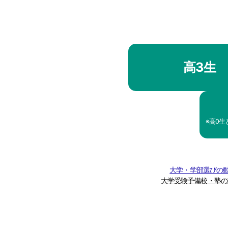
高3生
※高0
大学・学部選びの動
大学受験予備校・塾の