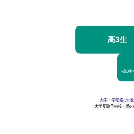
高3生
※高0
大学・学部選びの動
大学受験予備校・塾の