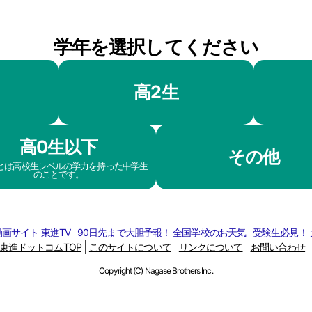
学年を選択してください
高2生
高0生以下
その他
生とは高校生レベルの学力を持った中学生
のことです。
画サイト 東進TV
90日先まで大胆予報！ 全国学校のお天気
受験生必見！
東進ドットコムTOP
このサイトについて
リンクについて
お問い合わせ
Copyright (C) Nagase Brothers Inc.