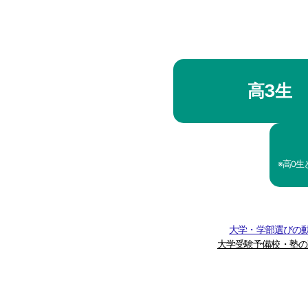
高3生
※高0
大学・学部選びの動
大学受験予備校・塾の