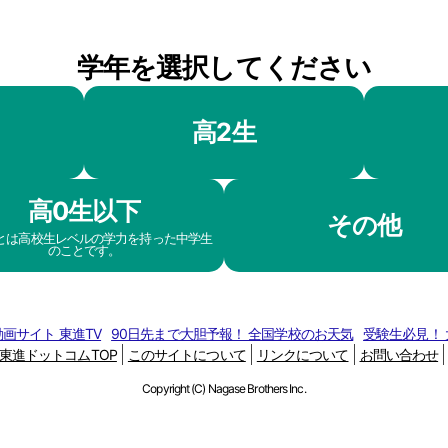
学年を選択してください
高2生
高0生以下
その他
生とは高校生レベルの学力を持った中学生
のことです。
画サイト 東進TV
90日先まで大胆予報！ 全国学校のお天気
受験生必見！
東進ドットコムTOP
このサイトについて
リンクについて
お問い合わせ
Copyright (C) Nagase Brothers Inc.