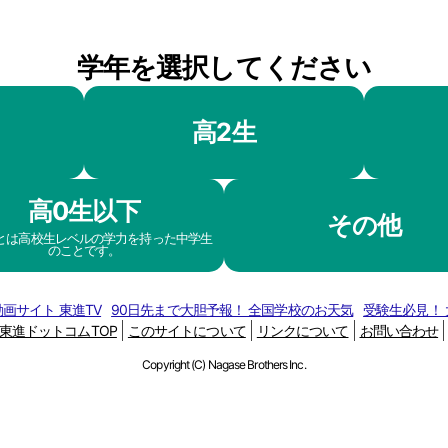
学年を選択してください
高2生
高0生以下
その他
生とは高校生レベルの学力を持った中学生
のことです。
画サイト 東進TV
90日先まで大胆予報！ 全国学校のお天気
受験生必見！
東進ドットコムTOP
このサイトについて
リンクについて
お問い合わせ
Copyright (C) Nagase Brothers Inc.