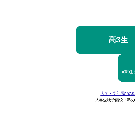
高3生
※高0
大学・学部選びの動
大学受験予備校・塾の