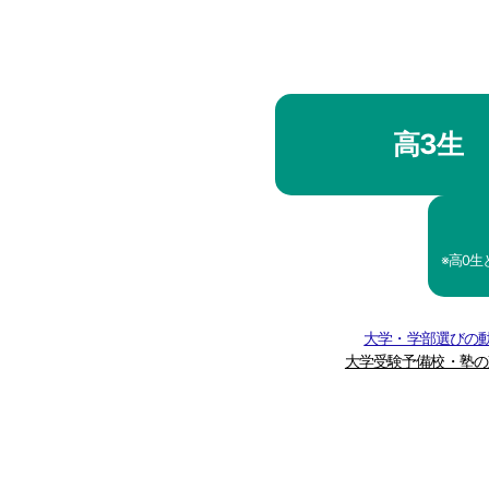
高3生
※高0
大学・学部選びの動
大学受験予備校・塾の