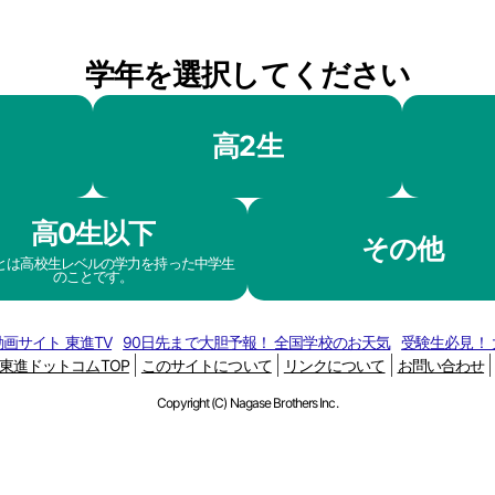
学年を選択してください
高2生
高0生以下
その他
生とは高校生レベルの学力を持った中学生
のことです。
画サイト 東進TV
90日先まで大胆予報！ 全国学校のお天気
受験生必見！
東進ドットコムTOP
このサイトについて
リンクについて
お問い合わせ
Copyright (C) Nagase Brothers Inc.