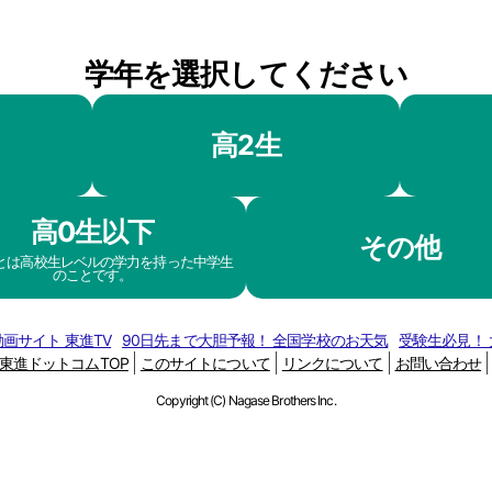
学年を選択してください
高2生
高0生以下
その他
生とは高校生レベルの学力を持った中学生
のことです。
画サイト 東進TV
90日先まで大胆予報！ 全国学校のお天気
受験生必見！
東進ドットコムTOP
このサイトについて
リンクについて
お問い合わせ
Copyright (C) Nagase Brothers Inc.