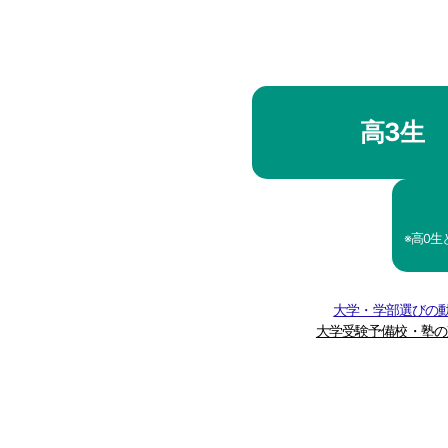
高3生
※高0
大学・学部選びの動
大学受験予備校・塾の