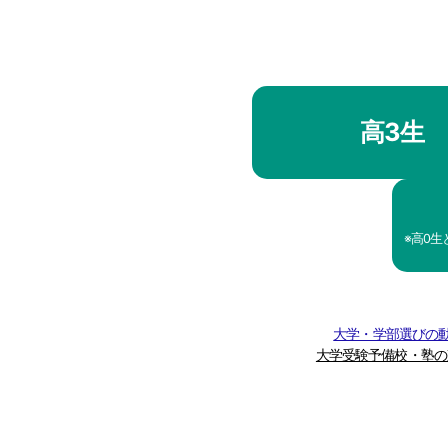
高3生
※高0
大学・学部選びの動
大学受験予備校・塾の