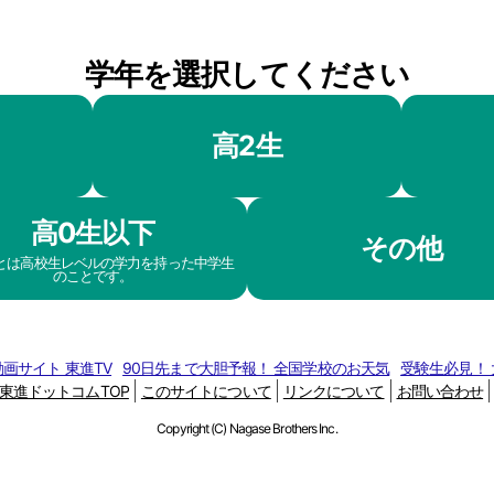
学年を選択してください
高2生
高0生以下
その他
生とは高校生レベルの学力を持った中学生
のことです。
画サイト 東進TV
90日先まで大胆予報！ 全国学校のお天気
受験生必見！
東進ドットコムTOP
このサイトについて
リンクについて
お問い合わせ
Copyright (C) Nagase Brothers Inc.