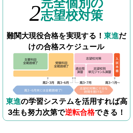
完全個別の
2
志望校対策
難関大現役合格を実現する！
東進
だ
けの合格スケジュール
東進
の学習システムを活用すれば高
3生も努力次第で
逆転合格
できる！