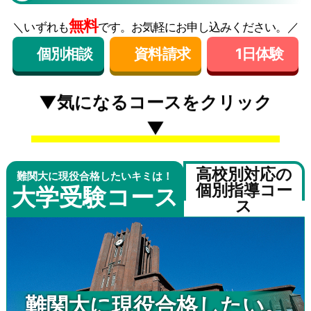
無料
＼いずれも
です。お気軽にお申し込みください。／
個別相談
資料請求
1日体験
▼気になるコースをクリック
▼
高校別対応の
難関大に現役合格したいキミは！
個別指導コー
大学受験コース
ス