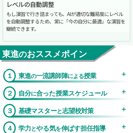
レベルの自動調整
もし演習で行き詰まっても、AIが適切な難易度にレベル
を自動調整するため、常に「今の自分に最適」な演習を
継続できます。
東進
おススメポイン
の
ト
１
東進
一流講師陣
授業
の
による
２
自分
合った授業スケジュール
に
３
基礎マスター
志望校対策
と
４
学力
やる気
伸ばす担任指導
と
を