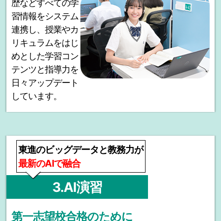
歴などすべての学
習情報をシステム
連携し、授業やカ
リキュラムをはじ
めとした学習コン
テンツと指導力を
日々アップデート
しています。
東進のビッグデータと教務力が
最新のAIで融合
3.AI演習
第一志望校合格のために