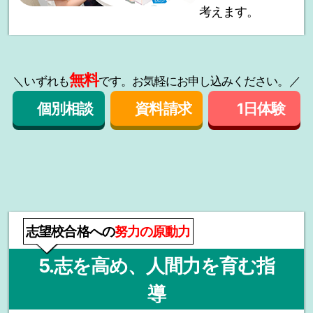
考えます。
無料
＼いずれも
です。お気軽にお申し込みください。／
個別相談
資料請求
1日体験
志望校合格への
努力の原動力
5.志を高め、人間力を育む指
導