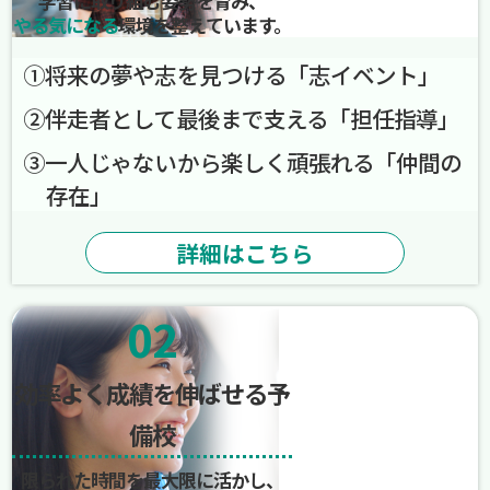
学習に取り組む姿勢を育み、
やる気になる
環境を整えています。
➀将来の夢や志を見つける「志イベント」
➁伴走者として最後まで支える「担任指導」
➂一人じゃないから楽しく頑張れる「仲間の
存在」
詳細はこちら
02
効率よく成績を伸ばせる予
備校
限られた時間を最大限に活かし、