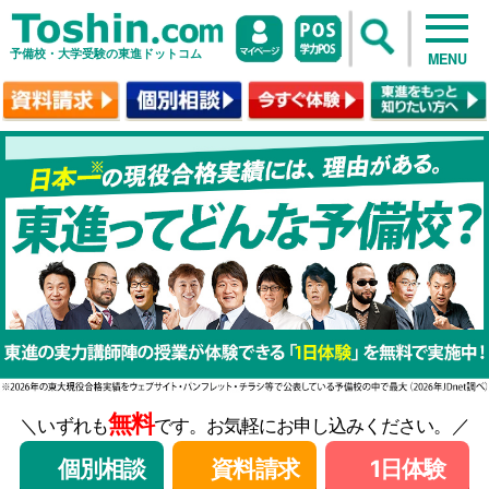
予備校・大学受験の東進ドットコム
MENU
無料
＼いずれも
です。お気軽にお申し込みください。／
個別相談
資料請求
1日体験