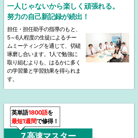
一人じゃないから楽しく頑張れる。
努力の自己新記録が続出！
担任・担任助手の指導のもと、
5～6人程度の生徒によるチー
ムミーティングを通じて、切磋
琢磨し合います。1人で勉強に
取り組むよりも、はるかに多く
の学習量と学習効果を得られま
す。
英単語
1800語
を
最短1週間
で修得！
7.高速マスター