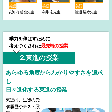
英語
英語
数学
生
今井 宏先生
渡辺 勝彦先生
志田 晶先生
大
学力を伸ばすために
考えつくされた
最先端の授業
2.東進の授業
あらゆる角度からわかりやすさを追求
し
日々進化する東進の授業
東進は、生徒の受
講履歴やテスト履