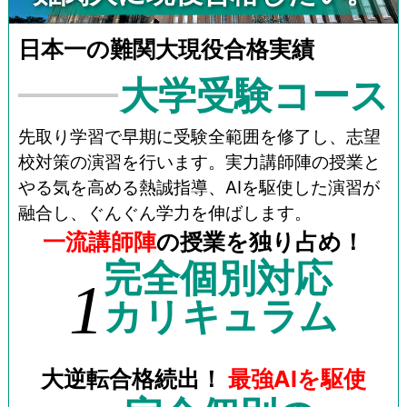
日本一の難関大現役合格実績
大学受験コース
先取り学習で早期に受験全範囲を修了し、志望
校対策の演習を行います。実力講師陣の授業と
やる気を高める熱誠指導、AIを駆使した演習が
融合し、ぐんぐん学力を伸ばします。
一流講師陣
の授業を独り占め！
完全個別対応
1
カリキュラム
大逆転合格続出！
最強AIを駆使