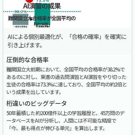
AI演習の成果
難関国立大合格率が全国平均の
「約2倍」
AIによる個別最適化が、「合格の確率」を確実に
引き上げます。
圧倒的な合格率
難関国立大前期において、全国平均の合格率が38.2%で
あるのに対し、東進の過去問演習とAI演習をやり切った
生徒の合格率は73.3%に達しており、全国平均の約2倍と
いう成果を出しています。
桁違いのビッグデータ
50年蓄積した約200億件以上の学習履歴と、45万問のデ
ータベースをAIが分析し、人間には不可能な精度で
「今、最も得点が伸びる単元」を算出します。