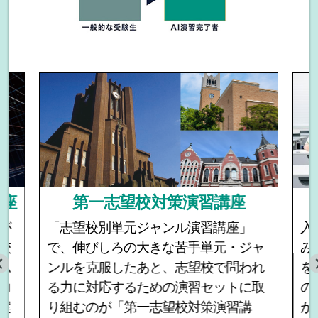
講座
第一志望校対策演習講座
が
「志望校別単元ジャンル演習講座」
入
校
で、伸びしろの大きな苦手単元・ジャ
み
ム
ンルを克服したあと、志望校で問われ
を
力
る力に対応するための演習セットに取
の
案
り組むのが「第一志望校対策演習講
か