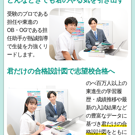
どんなときでも君のやる気を引き出す
受験のプロである
担任や東進の
OB・OGである担
任助手が熱誠指導
で生徒を力強くリ
ードします。
君だけの合格設計図で志望校合格へ
のべ百万人以上の
東進生の学習履
歴・成績推移や最
新の入試結果など
の豊富なデータに
基づき
君だけの合
格設計図
をともに