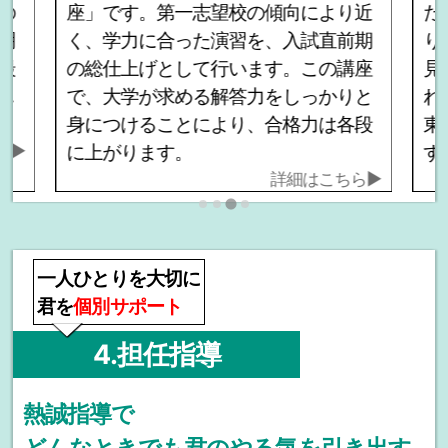
の
座」です。第一志望校の傾向により近
た
明
く、学力に合った演習を、入試直前期
り
最
の総仕上げとして行います。この講座
見
し
で、大学が求める解答力をしっかりと
れ
身につけることにより、合格力は各段
東
ら▶
に上がります。
す
詳細はこちら▶
一人ひとりを大切に
君を
個別サポート
4.担任指導
熱誠指導で