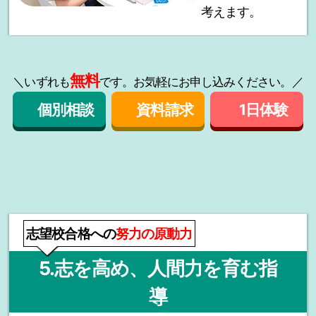
考えます。
無料
＼いずれも
です。お気軽にお申し込みください。／
個別相談
資料請求
1日体験
志望校合格への
努力の原動力
5.志を高め、人間力を育む指
導