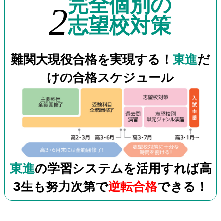
完全個別の
2
志望校対策
難関大現役合格を実現する！
東進
だ
けの合格スケジュール
東進
の学習システムを活用すれば高
3生も努力次第で
逆転合格
できる！