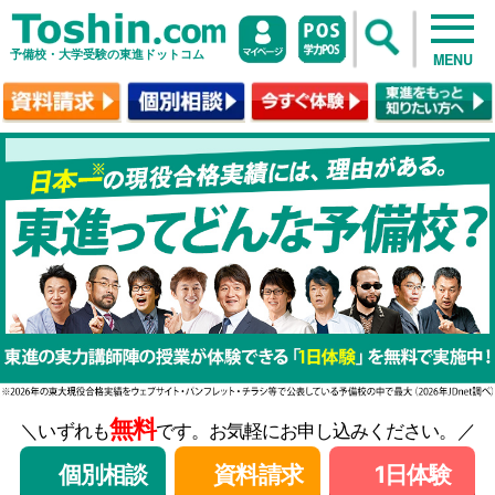
予備校・大学受験の東進ドットコム
MENU
無料
＼いずれも
です。お気軽にお申し込みください。／
個別相談
資料請求
1日体験