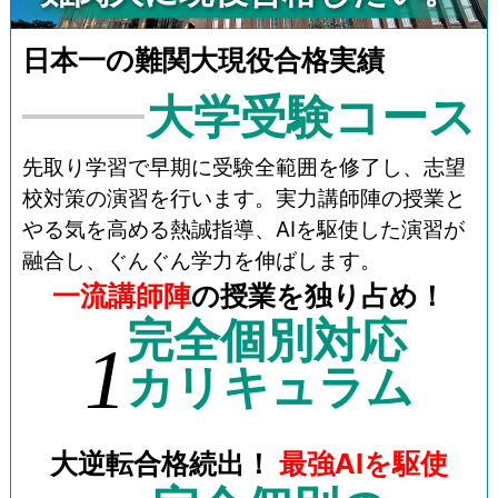
日本一の難関大現役合格実績
大学受験コース
先取り学習で早期に受験全範囲を修了し、志望
校対策の演習を行います。実力講師陣の授業と
やる気を高める熱誠指導、AIを駆使した演習が
融合し、ぐんぐん学力を伸ばします。
一流講師陣
の授業を独り占め！
完全個別対応
1
カリキュラム
大逆転合格続出！
最強AIを駆使