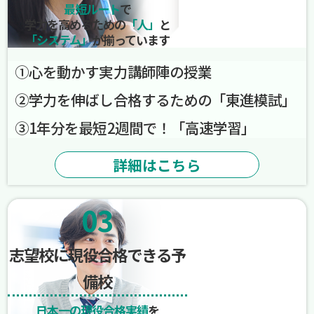
最短ルート
で
学力を高めるための
「人」
と
「システム」
が揃っています
➀心を動かす実力講師陣の授業
➁学力を伸ばし合格するための「東進模試」
➂1年分を最短2週間で！「高速学習」
詳細はこちら
03
志望校に現役合格できる予
備校
日本一の現役合格実績
を