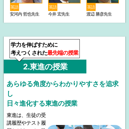
英語
英語
英語
安河内 哲也先生
今井 宏先生
渡辺 勝彦先生
志
学力を伸ばすために
考えつくされた
最先端の授業
2.東進の授業
あらゆる角度からわかりやすさを追求
し
日々進化する東進の授業
東進は、生徒の受
講履歴やテスト履