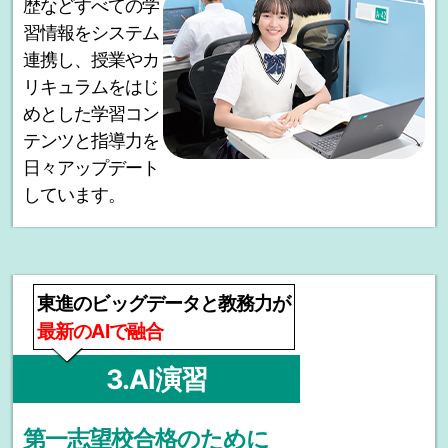
歴などすべての学
習情報をシステム
連携し、授業やカ
リキュラムをはじ
めとした学習コン
テンツと指導力を
日々アップデート
しています。
東進のビッグデータと教務力が
最新のAIで融合
3.AI演習
第一志望校合格のために