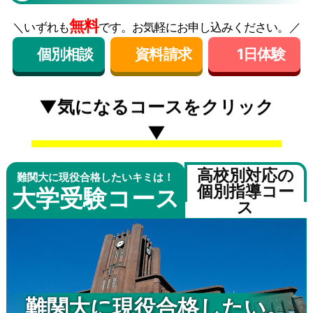
無料
＼いずれも
です。お気軽にお申し込みください。／
個別相談
資料請求
1日体験
▼気になるコースをクリック
▼
高校別対応の
難関大に現役合格したいキミは！
個別指導コー
大学受験コース
ス