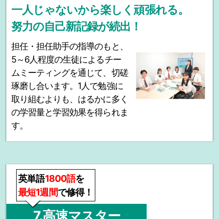
一人じゃないから楽しく頑張れる。
努力の自己新記録が続出！
担任・担任助手の指導のもと、
5～6人程度の生徒によるチー
ムミーティングを通じて、切磋
琢磨し合います。1人で勉強に
取り組むよりも、はるかに多く
の学習量と学習効果を得られま
す。
英単語
1800語
を
最短1週間
で修得！
7.高速マスター