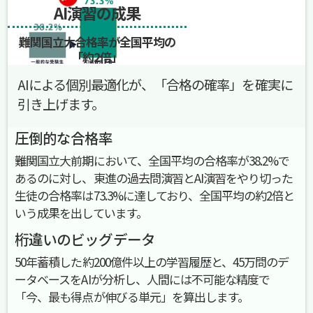
AI演習の成果
難関国立大合格率が全国平均の
「約2倍」
AIによる個別最適化が、「合格の確率」を確実に
引き上げます。
圧倒的な合格率
難関国立大前期において、全国平均の合格率が38.2%で
あるのに対し、東進の過去問演習とAI演習をやり切った
生徒の合格率は73.3%に達しており、全国平均の約2倍と
いう成果を出しています。
桁違いのビッグデータ
50年蓄積した約200億件以上の学習履歴と、45万問のデ
ータベースをAIが分析し、人間には不可能な精度で
「今、最も得点が伸びる単元」を算出します。