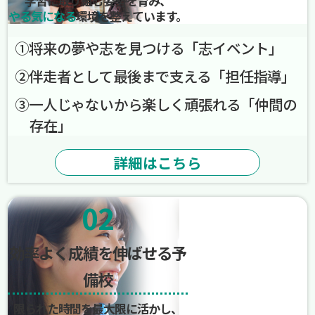
学習に取り組む姿勢を育み、
やる気になる
環境を整えています。
➀将来の夢や志を見つける「志イベント」
➁伴走者として最後まで支える「担任指導」
➂一人じゃないから楽しく頑張れる「仲間の
存在」
詳細はこちら
02
効率よく成績を伸ばせる予
備校
限られた時間を最大限に活かし、