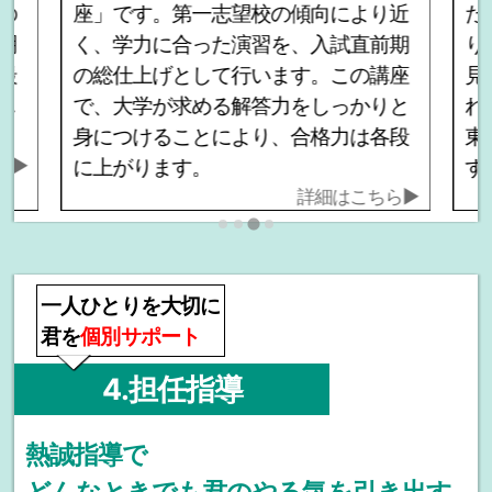
の
座」です。第一志望校の傾向により近
た
明
く、学力に合った演習を、入試直前期
り
最
の総仕上げとして行います。この講座
見
し
で、大学が求める解答力をしっかりと
れ
身につけることにより、合格力は各段
東
ら▶
に上がります。
す
詳細はこちら▶
一人ひとりを大切に
君を
個別サポート
4.担任指導
熱誠指導で