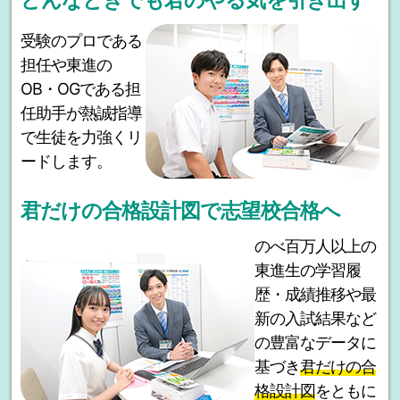
どんなときでも君のやる気を引き出す
受験のプロである
担任や東進の
OB・OGである担
任助手が熱誠指導
で生徒を力強くリ
ードします。
君だけの合格設計図で志望校合格へ
のべ百万人以上の
東進生の学習履
歴・成績推移や最
新の入試結果など
の豊富なデータに
基づき
君だけの合
格設計図
をともに