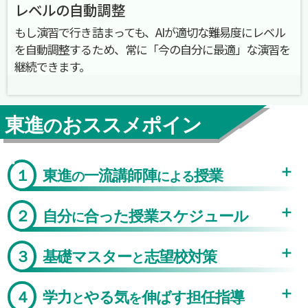
レベルの自動調整
もし演習で行き詰まっても、AIが適切な難易度にレベル
を自動調整するため、常に「今の自分に最適」な演習を
継続できます。
東進
おススメポイン
の
ト
１
東進
一流講師陣
授業
の
による
２
自分
合った授業スケジュール
に
３
基礎マスター
志望校対策
と
４
学力
やる気
伸ばす担任指導
と
を