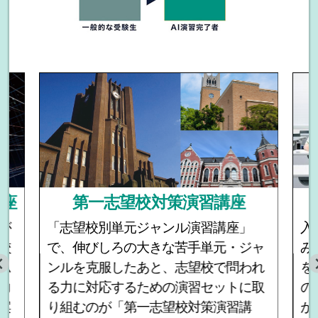
講座
第一志望校対策演習講座
が
「志望校別単元ジャンル演習講座」
入
校
で、伸びしろの大きな苦手単元・ジャ
み
ム
ンルを克服したあと、志望校で問われ
を
力
る力に対応するための演習セットに取
の
案
り組むのが「第一志望校対策演習講
か