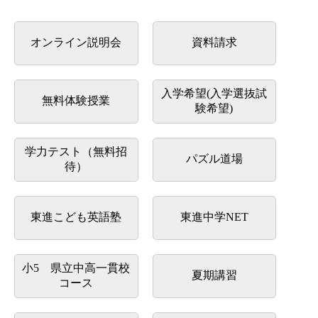
オンライン説明会
資料請求
入学希望(入学選抜試
無料体験授業
験希望)
学力テスト（無料招
パズル道場
待）
東進こども英語塾
東進中学NET
小5 県立中高一貫校
夏期講習
コース