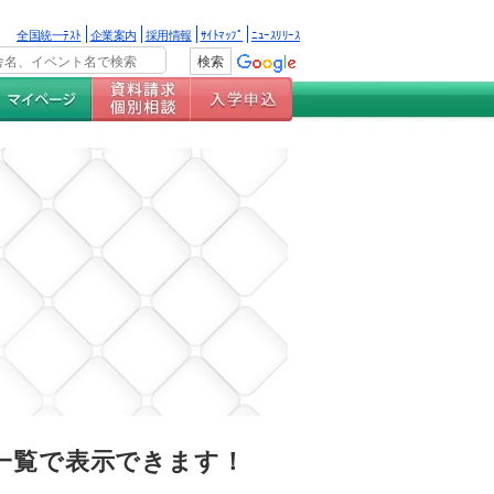
全国統一ﾃｽﾄ
企業案内
採用情報
ｻｲﾄﾏｯﾌﾟ
ﾆｭｰｽﾘﾘｰｽ
一覧で表示できます！