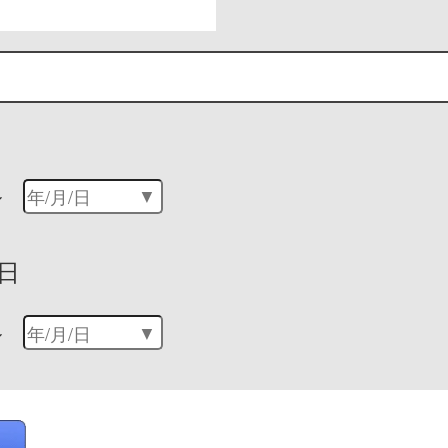
～
日
～