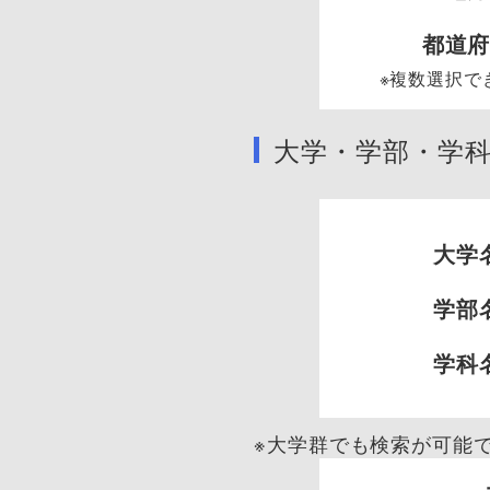
都道
※複数選択で
大学・学部・学
大学
学部
学科
※大学群でも検索が可能