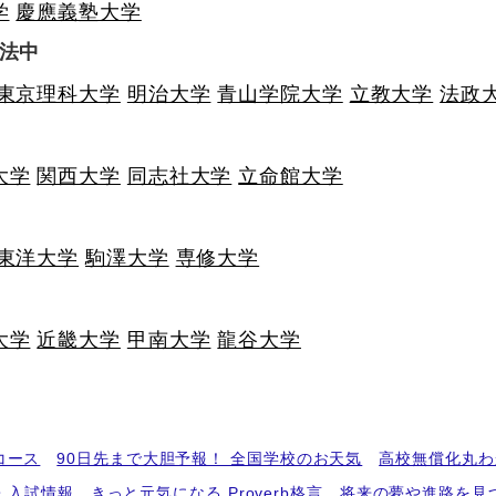
学
慶應義塾大学
法中
東京理科大学
明治大学
青山学院大学
立教大学
法政
大学
関西大学
同志社大学
立命館大学
東洋大学
駒澤大学
専修大学
大学
近畿大学
甲南大学
龍谷大学
コース
90日先まで大胆予報！ 全国学校のお天気
高校無償化丸わ
・入試情報
きっと元気になる Proverb格言
将来の夢や進路を見