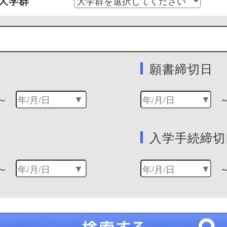
大学群
願書締切日
～
入学手続締切
～