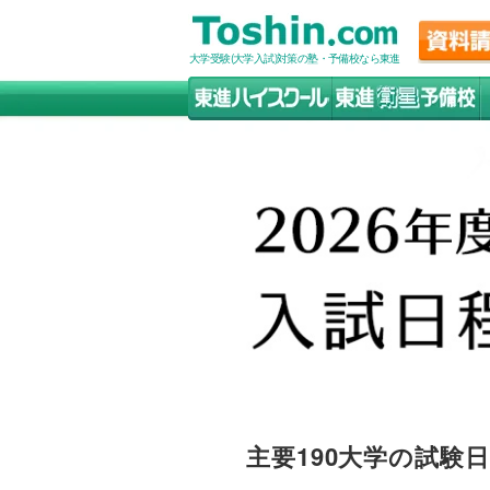
大学受験(大学入試)対策の塾・予備校なら東進
主要190大学の試