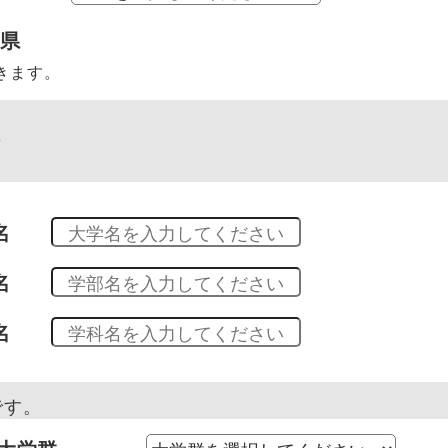
府県
きます。
科
名
名
名
です。