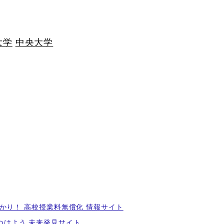
大学
中央大学
かり！ 高校授業料無償化 情報サイト
つけよう 未来発見サイト