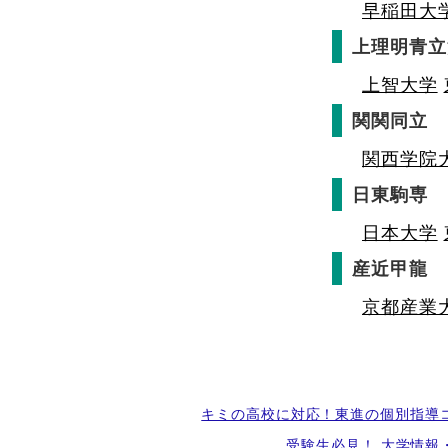
早稲田大
上理明青立
上智大学
関関同立
関西学院
日東駒専
日本大学
産近甲龍
京都産業
キミの高校に対応！東進の個別指導
受験生必見！ 大学情報