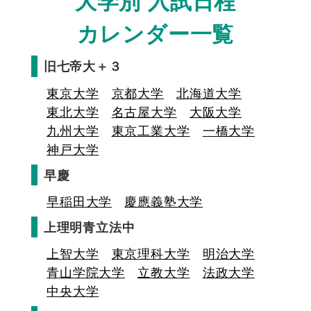
大学別 入試日程
カレンダー一覧
旧七帝大＋３
東京大学
京都大学
北海道大学
東北大学
名古屋大学
大阪大学
九州大学
東京工業大学
一橋大学
神戸大学
早慶
早稲田大学
慶應義塾大学
上理明青立法中
上智大学
東京理科大学
明治大学
青山学院大学
立教大学
法政大学
中央大学