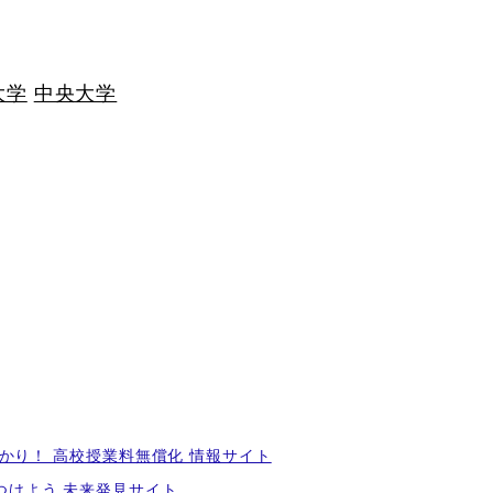
大学
中央大学
かり！ 高校授業料無償化 情報サイト
つけよう 未来発見サイト