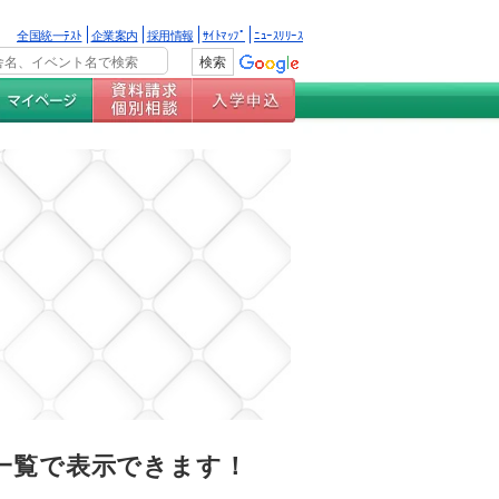
全国統一ﾃｽﾄ
企業案内
採用情報
ｻｲﾄﾏｯﾌﾟ
ﾆｭｰｽﾘﾘｰｽ
一覧で表示できます！