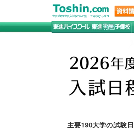
大学受験(大学入試)対策の塾・予備校なら東進
主要190大学の試