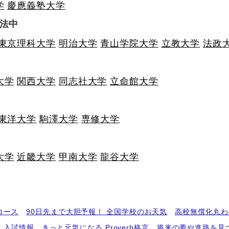
学
慶應義塾大学
法中
東京理科大学
明治大学
青山学院大学
立教大学
法政
大学
関西大学
同志社大学
立命館大学
東洋大学
駒澤大学
専修大学
大学
近畿大学
甲南大学
龍谷大学
コース
90日先まで大胆予報！ 全国学校のお天気
高校無償化丸わ
・入試情報
きっと元気になる Proverb格言
将来の夢や進路を見