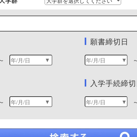
大学群
願書締切日
～
入学手続締切
～