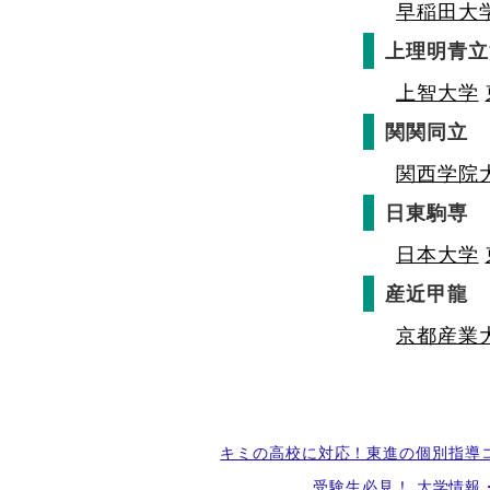
早稲田大
上理明青立
上智大学
関関同立
関西学院
日東駒専
日本大学
産近甲龍
京都産業
キミの高校に対応！東進の個別指導
受験生必見！ 大学情報