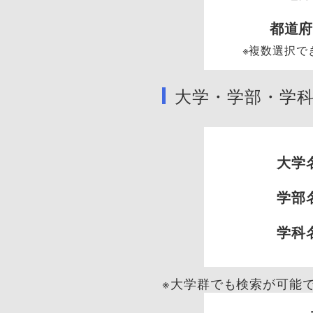
都道
※複数選択で
大学・学部・学
大学
学部
学科
※大学群でも検索が可能