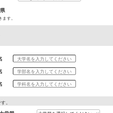
府県
きます。
科
名
名
名
です。