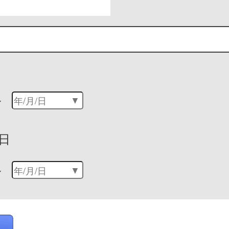
～
日
～