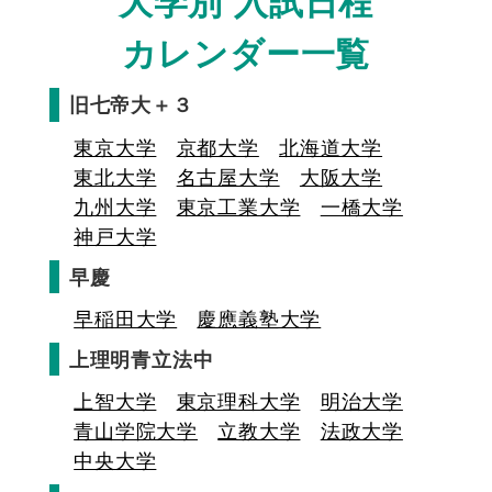
大学別 入試日程
カレンダー一覧
旧七帝大＋３
東京大学
京都大学
北海道大学
東北大学
名古屋大学
大阪大学
九州大学
東京工業大学
一橋大学
神戸大学
早慶
早稲田大学
慶應義塾大学
上理明青立法中
上智大学
東京理科大学
明治大学
青山学院大学
立教大学
法政大学
中央大学