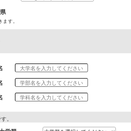
府県
きます。
科
名
名
名
です。