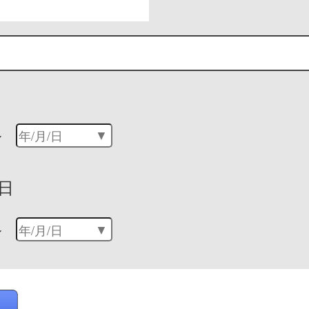
～
日
～