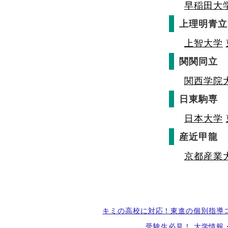
早稲田大
上理明青立
上智大学
関関同立
関西学院
日東駒専
日本大学
産近甲龍
京都産業
キミの高校に対応！東進の個別指導
受験生必見！ 大学情報