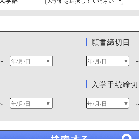
大学群
願書締切日
～
入学手続締切
～