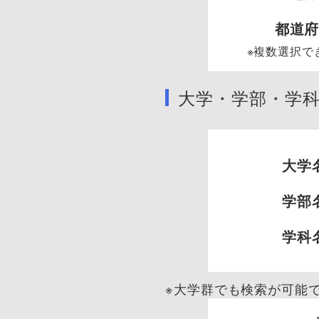
都道
※複数選択で
大学・学部・学
大学
学部
学科
※大学群でも検索が可能