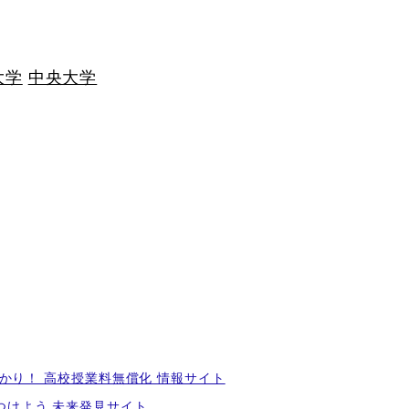
大学
中央大学
かり！ 高校授業料無償化 情報サイト
つけよう 未来発見サイト