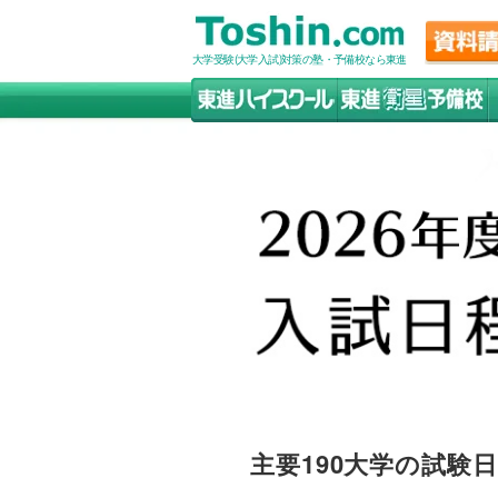
大学受験(大学入試)対策の塾・予備校なら東進
主要190大学の試