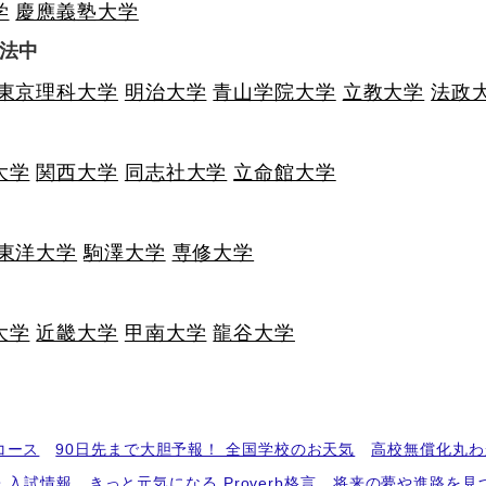
学
慶應義塾大学
法中
東京理科大学
明治大学
青山学院大学
立教大学
法政
大学
関西大学
同志社大学
立命館大学
東洋大学
駒澤大学
専修大学
大学
近畿大学
甲南大学
龍谷大学
コース
90日先まで大胆予報！ 全国学校のお天気
高校無償化丸わ
・入試情報
きっと元気になる Proverb格言
将来の夢や進路を見