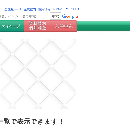
全国統一ﾃｽﾄ
企業案内
採用情報
ｻｲﾄﾏｯﾌﾟ
ﾆｭｰｽﾘﾘｰｽ
一覧で表示できます！