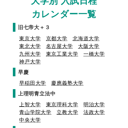
大学別 入試日程
カレンダー一覧
旧七帝大＋３
東京大学
京都大学
北海道大学
東北大学
名古屋大学
大阪大学
九州大学
東京工業大学
一橋大学
神戸大学
早慶
早稲田大学
慶應義塾大学
上理明青立法中
上智大学
東京理科大学
明治大学
青山学院大学
立教大学
法政大学
中央大学