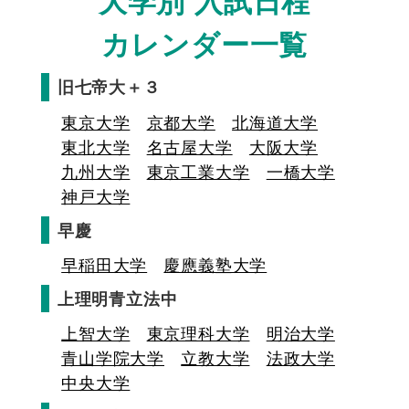
大学別 入試日程
カレンダー一覧
旧七帝大＋３
東京大学
京都大学
北海道大学
東北大学
名古屋大学
大阪大学
九州大学
東京工業大学
一橋大学
神戸大学
早慶
早稲田大学
慶應義塾大学
上理明青立法中
上智大学
東京理科大学
明治大学
青山学院大学
立教大学
法政大学
中央大学