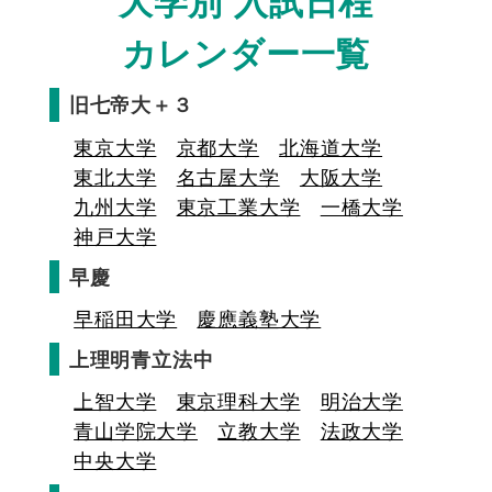
大学別 入試日程
カレンダー一覧
旧七帝大＋３
東京大学
京都大学
北海道大学
東北大学
名古屋大学
大阪大学
九州大学
東京工業大学
一橋大学
神戸大学
早慶
早稲田大学
慶應義塾大学
上理明青立法中
上智大学
東京理科大学
明治大学
青山学院大学
立教大学
法政大学
中央大学