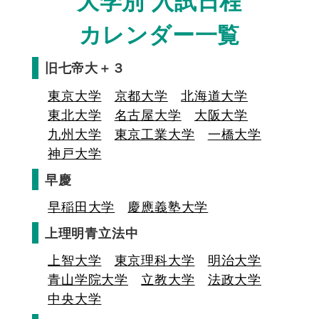
大学別 入試日程
カレンダー一覧
旧七帝大＋３
東京大学
京都大学
北海道大学
東北大学
名古屋大学
大阪大学
九州大学
東京工業大学
一橋大学
神戸大学
早慶
早稲田大学
慶應義塾大学
上理明青立法中
上智大学
東京理科大学
明治大学
青山学院大学
立教大学
法政大学
中央大学