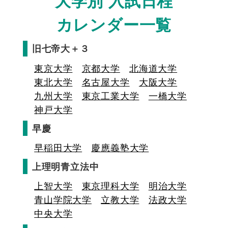
大学別 入試日程
カレンダー一覧
旧七帝大＋３
東京大学
京都大学
北海道大学
東北大学
名古屋大学
大阪大学
九州大学
東京工業大学
一橋大学
神戸大学
早慶
早稲田大学
慶應義塾大学
上理明青立法中
上智大学
東京理科大学
明治大学
青山学院大学
立教大学
法政大学
中央大学