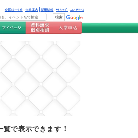
全国統一ﾃｽﾄ
企業案内
採用情報
ｻｲﾄﾏｯﾌﾟ
ﾆｭｰｽﾘﾘｰｽ
一覧で表示できます！