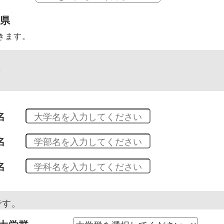
府県
きます。
科
名
名
名
です。