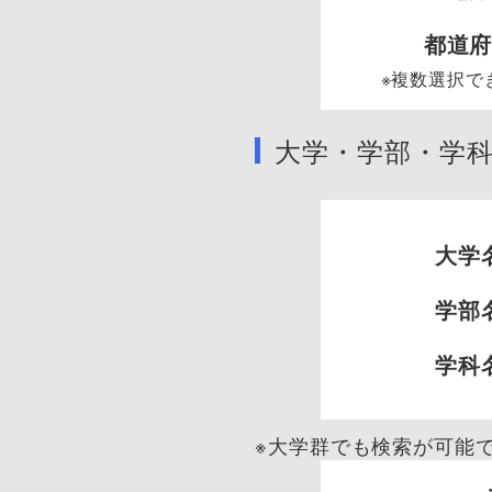
都道
※複数選択で
大学・学部・学
大学
学部
学科
※大学群でも検索が可能