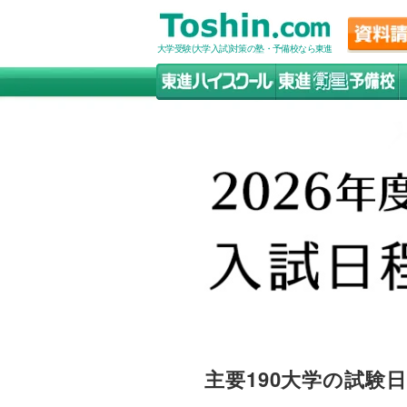
大学受験(大学入試)対策の塾・予備校なら東進
主要190大学の試