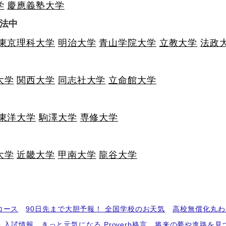
学
慶應義塾大学
法中
東京理科大学
明治大学
青山学院大学
立教大学
法政
大学
関西大学
同志社大学
立命館大学
東洋大学
駒澤大学
専修大学
大学
近畿大学
甲南大学
龍谷大学
コース
90日先まで大胆予報！ 全国学校のお天気
高校無償化丸わ
・入試情報
きっと元気になる Proverb格言
将来の夢や進路を見