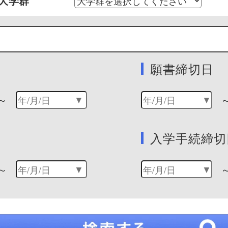
大学群
願書締切日
～
入学手続締切
～