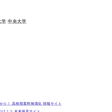
大学
中央大学
かり！ 高校授業料無償化 情報サイト
つけよう 未来発見サイト