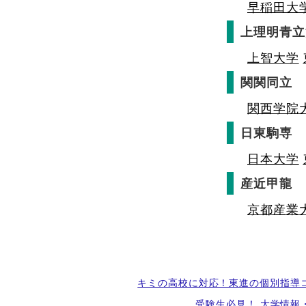
早稲田大
上理明青立
上智大学
関関同立
関西学院
日東駒専
日本大学
産近甲龍
京都産業
キミの高校に対応！東進の個別指導
受験生必見！ 大学情報