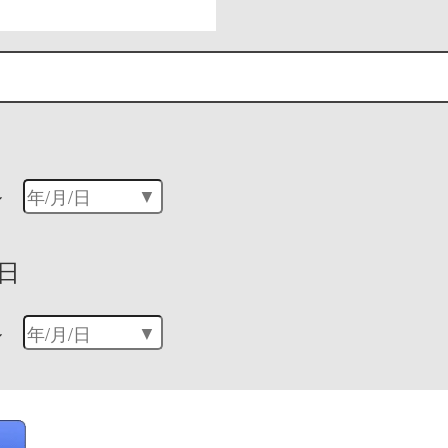
～
日
～