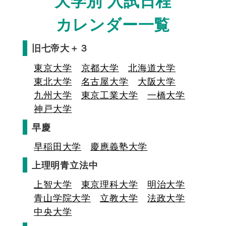
大学別 入試日程
カレンダー一覧
旧七帝大＋３
東京大学
京都大学
北海道大学
東北大学
名古屋大学
大阪大学
九州大学
東京工業大学
一橋大学
神戸大学
早慶
早稲田大学
慶應義塾大学
上理明青立法中
上智大学
東京理科大学
明治大学
青山学院大学
立教大学
法政大学
中央大学