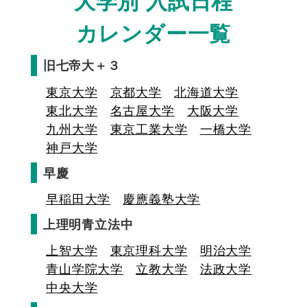
大学別 入試日程
カレンダー一覧
旧七帝大＋３
東京大学
京都大学
北海道大学
東北大学
名古屋大学
大阪大学
九州大学
東京工業大学
一橋大学
神戸大学
早慶
早稲田大学
慶應義塾大学
上理明青立法中
上智大学
東京理科大学
明治大学
青山学院大学
立教大学
法政大学
中央大学