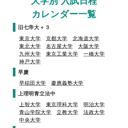
大学別 入試日程
カレンダー一覧
旧七帝大＋３
東京大学
京都大学
北海道大学
東北大学
名古屋大学
大阪大学
九州大学
東京工業大学
一橋大学
神戸大学
早慶
早稲田大学
慶應義塾大学
上理明青立法中
上智大学
東京理科大学
明治大学
青山学院大学
立教大学
法政大学
中央大学