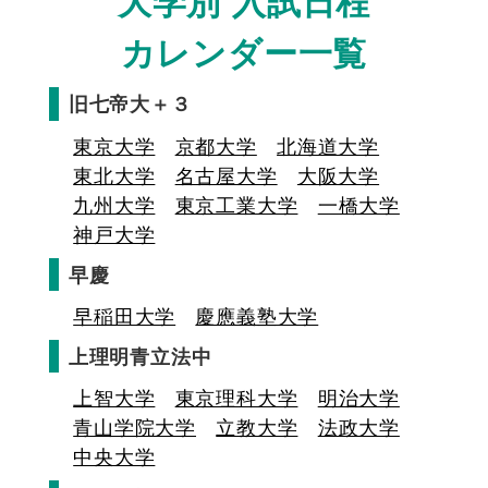
大学別 入試日程
カレンダー一覧
旧七帝大＋３
東京大学
京都大学
北海道大学
東北大学
名古屋大学
大阪大学
九州大学
東京工業大学
一橋大学
神戸大学
早慶
早稲田大学
慶應義塾大学
上理明青立法中
上智大学
東京理科大学
明治大学
青山学院大学
立教大学
法政大学
中央大学