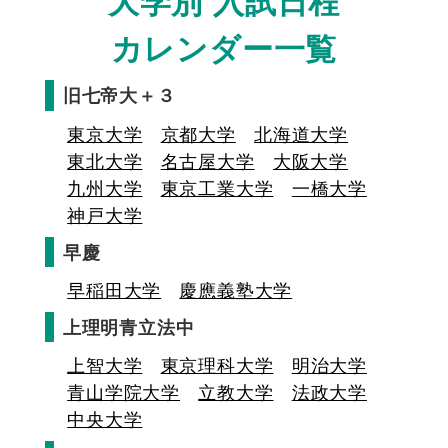
大学別 入試日程
カレンダー一覧
旧七帝大＋３
東京大学
京都大学
北海道大学
東北大学
名古屋大学
大阪大学
九州大学
東京工業大学
一橋大学
神戸大学
早慶
早稲田大学
慶應義塾大学
上理明青立法中
上智大学
東京理科大学
明治大学
青山学院大学
立教大学
法政大学
中央大学