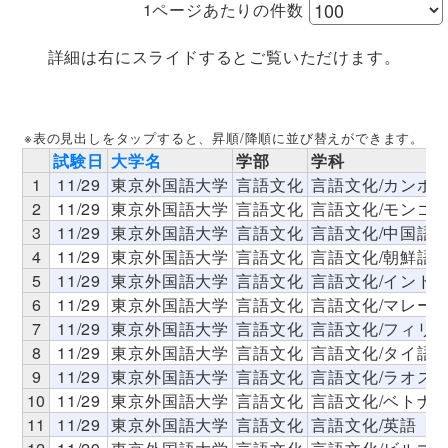
1ページあたりの件数
詳細は右にスライドするとご覧いただけます。
※表の見出しをタップすると、昇順/降順に並び替えができます。
試験日
大学名
学部
学科
1
11/29
東京外国語大学
言語文化
言語文化/カンボ
2
11/29
東京外国語大学
言語文化
言語文化/モンゴ
3
11/29
東京外国語大学
言語文化
言語文化/中国語
4
11/29
東京外国語大学
言語文化
言語文化/朝鮮語
5
11/29
東京外国語大学
言語文化
言語文化/インド
6
11/29
東京外国語大学
言語文化
言語文化/マレー
7
11/29
東京外国語大学
言語文化
言語文化/フィリ
8
11/29
東京外国語大学
言語文化
言語文化/タイ語
9
11/29
東京外国語大学
言語文化
言語文化/ラオス
10
11/29
東京外国語大学
言語文化
言語文化/ベトナ
11
11/29
東京外国語大学
言語文化
言語文化/英語