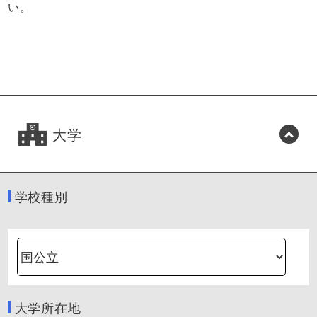
い。
大学
学校種別
大学所在地