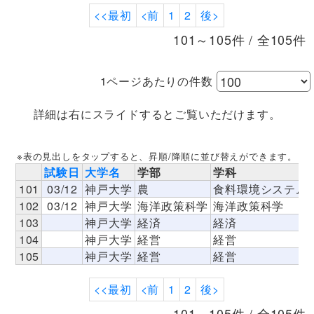
<<最初
<前
1
2
後>
101～105件 / 全105件
1ページあたりの件数
詳細は右にスライドするとご覧いただけます。
※表の見出しをタップすると、昇順/降順に並び替えができます。
試験日
大学名
学部
学科
101
03/12
神戸大学
農
食料環境システム
102
03/12
神戸大学
海洋政策科学
海洋政策科学
103
神戸大学
経済
経済
104
神戸大学
経営
経営
105
神戸大学
経営
経営
<<最初
<前
1
2
後>
101～105件 / 全105件