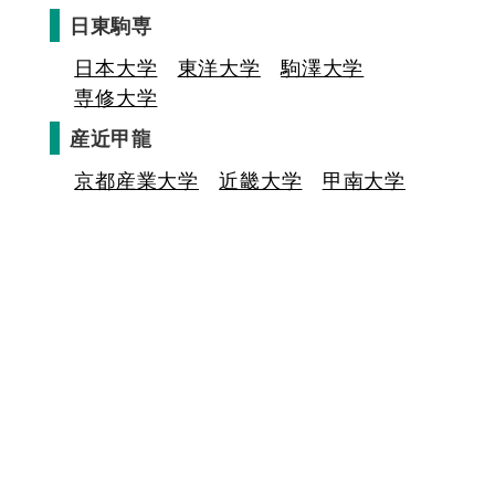
日東駒専
日本大学
東洋大学
駒澤大学
専修大学
産近甲龍
京都産業大学
近畿大学
甲南大学
龍谷大学
キミの高校に対応！東進の個別指導コース
90日先まで大胆予報！ 全国学校のお天気
高校無償化丸わかり！高校授業料無償化 情報サイト
受験生必見！ 大学情報・入試情報