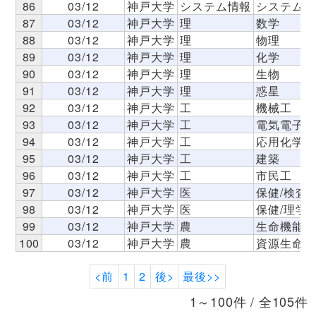
86
03/12
神戸大学
システム情報
システム情
87
03/12
神戸大学
理
数学
88
03/12
神戸大学
理
物理
89
03/12
神戸大学
理
化学
90
03/12
神戸大学
理
生物
91
03/12
神戸大学
理
惑星
92
03/12
神戸大学
工
機械工
93
03/12
神戸大学
工
電気電子工
94
03/12
神戸大学
工
応用化学
95
03/12
神戸大学
工
建築
96
03/12
神戸大学
工
市民工
97
03/12
神戸大学
医
保健/検査
98
03/12
神戸大学
医
保健/理学
99
03/12
神戸大学
農
生命機能科
100
03/12
神戸大学
農
資源生命科
<前
1
2
後>
最後>>
1～100件 / 全105件