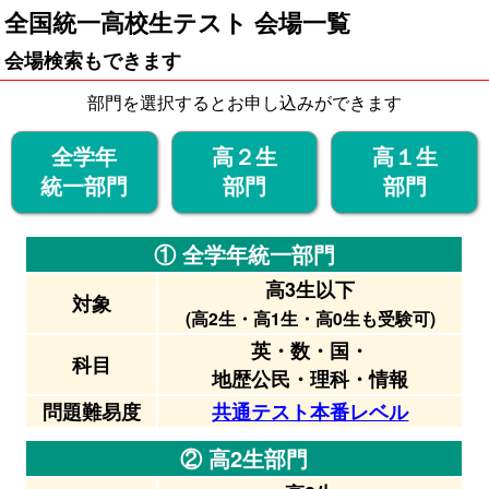
全国統一高校生テスト 会場一覧
会場検索もできます
部門を選択するとお申し込みができます
全学年
高２生
高１生
統一部門
部門
部門
① 全学年統一部門
高3生以下
対象
(高2生・高1生・高0生も受験可)
英・数・国・
科目
地歴公民・理科・情報
問題難易度
共通テスト本番レベル
② 高2生部門