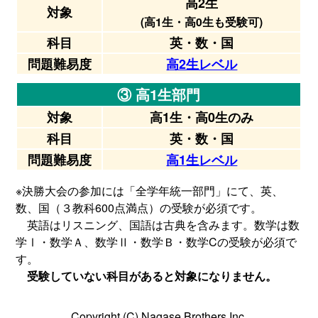
高2生
対象
(高1生・高0生も受験可)
科目
英・数・国
問題難易度
高2生レベル
③ 高1生部門
対象
高1生・高0生のみ
科目
英・数・国
問題難易度
高1生レベル
※決勝大会の参加には「全学年統一部門」にて、英、
数、国（３教科600点満点）の受験が必須です。
英語はリスニング、国語は古典を含みます。数学は数
学Ⅰ・数学Ａ、数学Ⅱ・数学Ｂ・数学Cの受験が必須で
す。
受験していない科目があると対象になりません。
Copyright (C) Nagase Brothers Inc.