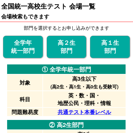
全国統一高校生テスト 会場一覧
会場検索もできます
部門を選択するとお申し込みができます
全学年
高２生
高１生
統一部門
部門
部門
① 全学年統一部門
高3生以下
対象
(高2生・高1生・高0生も受験可)
英・数・国・
科目
地歴公民・理科・情報
問題難易度
共通テスト本番レベル
② 高2生部門