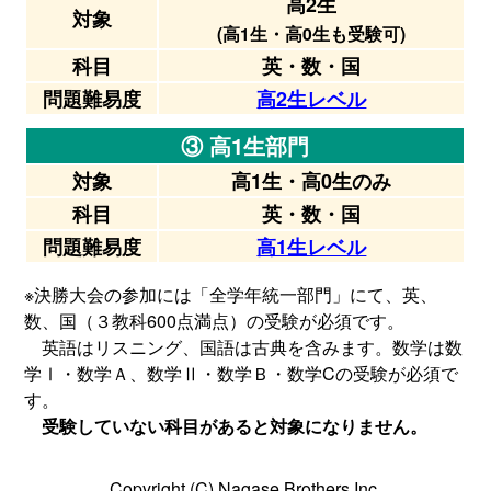
高2生
対象
(高1生・高0生も受験可)
科目
英・数・国
問題難易度
高2生レベル
③ 高1生部門
対象
高1生・高0生のみ
科目
英・数・国
問題難易度
高1生レベル
※決勝大会の参加には「全学年統一部門」にて、英、
数、国（３教科600点満点）の受験が必須です。
英語はリスニング、国語は古典を含みます。数学は数
学Ⅰ・数学Ａ、数学Ⅱ・数学Ｂ・数学Cの受験が必須で
す。
受験していない科目があると対象になりません。
Copyright (C) Nagase Brothers Inc.