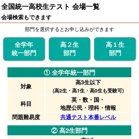
全国統一高校生テスト 会場一覧
会場検索もできます
部門を選択するとお申し込みができます
全学年
高２生
高１生
統一部門
部門
部門
① 全学年統一部門
高3生以下
対象
(高2生・高1生・高0生も受験可)
英・数・国・
科目
地歴公民・理科・情報
問題難易度
共通テスト本番レベル
② 高2生部門