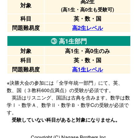
高2生
対象
(高1生・高0生も受験可)
科目
英・数・国
問題難易度
高2生レベル
③ 高1生部門
対象
高1生・高0生のみ
科目
英・数・国
問題難易度
高1生レベル
※決勝大会の参加には「全学年統一部門」にて、英、
数、国（３教科600点満点）の受験が必須です。
英語はリスニング、国語は古典を含みます。数学は数
学Ⅰ・数学Ａ、数学Ⅱ・数学Ｂ・数学Cの受験が必須で
す。
受験していない科目があると対象になりません。
Copyright (C) Nagase Brothers Inc.