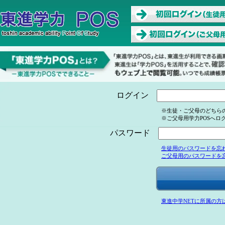
ログイン
※生徒・ご父母のどちら
※ご父母用学力POSへロ
パスワード
生徒用のパスワードを忘
ご父母用のパスワードを
東進中学NETに所属の方