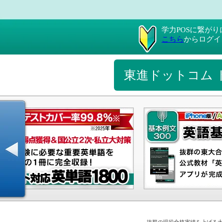
学力POSに繋が
こちら
からログイ
東進ドットコム 