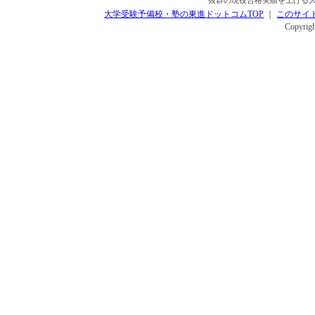
抜群の現役合格実績を上げる大
大学受験予備校・塾の東進ドットコムTOP
｜
このサイ
Copyrigh