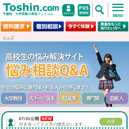
予備校・大学受験の東進ドットコム
MENU
トップ
07/31公開
恋愛
付き合って２ヶ月の彼氏がいます…