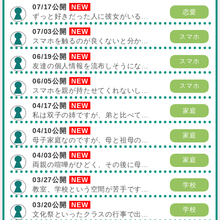
07/17公開
恋愛
ずっと好きだった人に彼女がいる…
07/03公開
スマホ
スマホを触るのが良くないと分か…
06/19公開
スマホ
友達の個人情報を流布しそうにな…
06/05公開
スマホ
スマホを親が持たせてくれないし…
04/17公開
家庭
私は双子の姉ですが、弟と比べて…
04/10公開
家庭
母子家庭なのですが、母と祖母の…
04/03公開
家庭
両親の喧嘩がひどく、その後に母…
03/27公開
学校
教室、学校という空間が苦手です…
03/20公開
学校
文化祭といったクラスの行事で出…