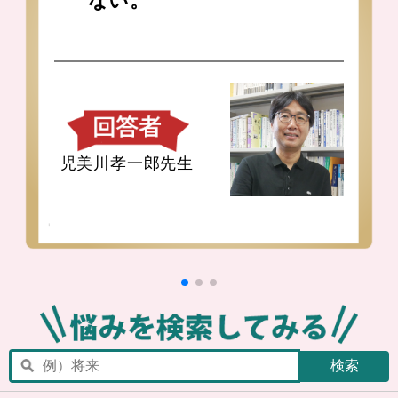
ない。
児美川孝一郎先生