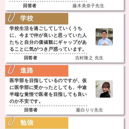
回答者
藤木美奈子先生
学校
学校生活を過ごしてしていくうち
に、今まで仲が良いと思っていた人
たちと自分の価値観にギャップがあ
ることに気がつき戸惑っています。
回答者
吉村隆之 先生
進路
医学部を目指しているのですが、仮
に医学部に受かったとしても、中途
半端な覚悟で医者を目指しても良い
のか不安です。
回答者
藤白りり先生
勉強