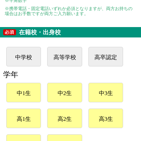
※半角数字
※携帯電話・固定電話いずれか必須となりますが、両方お持ちの
場合はお手数ですが両方ご入力願います。
在籍校・出身校
中学校
高等学校
高卒認定
学年
中1生
中2生
中3生
高1生
高2生
高3生